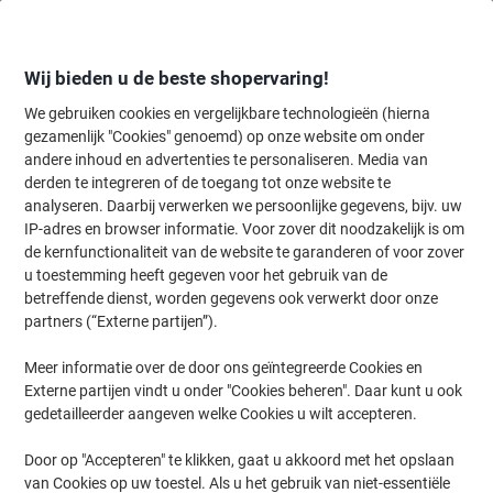
Meteen
Meteen
naar
naar
inhoud
navigatie
Wij bieden u de beste shopervaring!
We gebruiken cookies en vergelijkbare technologieën (hierna
gezamenlijk "Cookies" genoemd) op onze website om onder
Home
andere inhoud en advertenties te personaliseren. Media van
Inkt en Toner Zoekmachine
derden te integreren of de toegang tot onze website te
Zoek inkt, toner en labeltape voor uw printer
analyseren. Daarbij verwerken we persoonlijke gegevens, bijv. uw
IP-adres en browser informatie. Voor zover dit noodzakelijk is om
de kernfunctionaliteit van de website te garanderen of voor zover
Kies merk, reeks en model uit de opties hieronder
u toestemming heeft gegeven voor het gebruik van de
betreffende dienst, worden gegevens ook verwerkt door onze
HP
partners (“Externe partijen”).
Meer informatie over de door ons geïntegreerde Cookies en
Deskjet
Externe partijen vindt u onder "Cookies beheren". Daar kunt u ook
gedetailleerder aangeven welke Cookies u wilt accepteren.
HP DeskJet 4322
Door op "Accepteren" te klikken, gaat u akkoord met het opslaan
van Cookies op uw toestel. Als u het gebruik van niet-essentiële