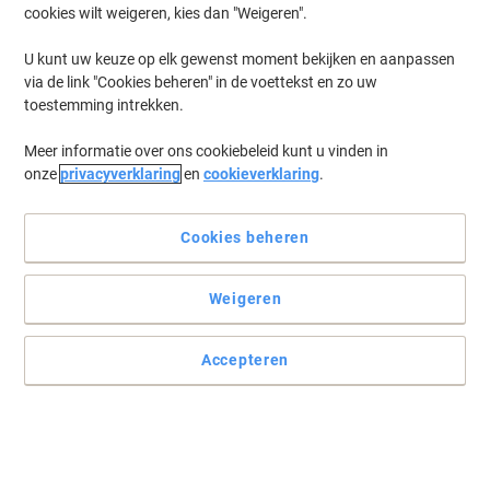
cookies wilt weigeren, kies dan "Weigeren".
Log in
om eerder opgeslagen printers en/of eerder gekochte cartridges
te tonen
U kunt uw keuze op elk gewenst moment bekijken en aanpassen
via de link "Cookies beheren" in de voettekst en zo uw
HP DeskJet 4322 Printer Inkt Cartridges
(4)
toestemming intrekken.
Meer informatie over ons cookiebeleid kunt u vinden in
Filteren op
onze
privacyverklaring
en
cookieverklaring
.
HP 308 Origineel Inktcartridge 7FP20UE
Cyaan, Magenta, Geel
Cookies beheren
Slechts
€ 24,49
Stuk
Weigeren
€ 29,63 Incl. btw
Momenteel op voorraad
Vóór 17:00 uur
besteld, bezorging binnen 2-4 werkdagen
Accepteren
Verzonden door externe leverancier
Aantal
HP 308 Origineel Inktcartridge 7FP21UE