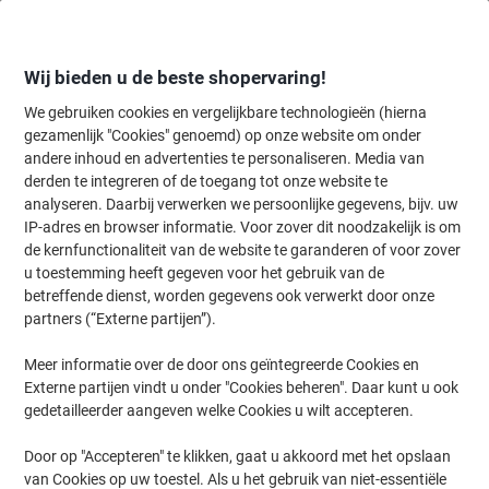
Meteen
Meteen
naar
naar
inhoud
navigatie
Wij bieden u de beste shopervaring!
We gebruiken cookies en vergelijkbare technologieën (hierna
gezamenlijk "Cookies" genoemd) op onze website om onder
Home
andere inhoud en advertenties te personaliseren. Media van
Inkt en Toner Zoekmachine
derden te integreren of de toegang tot onze website te
Zoek inkt, toner en labeltape voor uw printer
analyseren. Daarbij verwerken we persoonlijke gegevens, bijv. uw
IP-adres en browser informatie. Voor zover dit noodzakelijk is om
de kernfunctionaliteit van de website te garanderen of voor zover
Kies merk, reeks en model uit de opties hieronder
u toestemming heeft gegeven voor het gebruik van de
betreffende dienst, worden gegevens ook verwerkt door onze
HP
partners (“Externe partijen”).
Meer informatie over de door ons geïntegreerde Cookies en
Deskjet
Externe partijen vindt u onder "Cookies beheren". Daar kunt u ook
gedetailleerder aangeven welke Cookies u wilt accepteren.
HP Deskjet 3762
Door op "Accepteren" te klikken, gaat u akkoord met het opslaan
van Cookies op uw toestel. Als u het gebruik van niet-essentiële