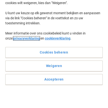
cookies wilt weigeren, kies dan "Weigeren".
Log in
om eerder opgeslagen printers en/of eerder gekochte cartridges
te tonen
U kunt uw keuze op elk gewenst moment bekijken en aanpassen
via de link "Cookies beheren" in de voettekst en zo uw
HP Deskjet 3762 Printer Inkt Cartridges
(11)
toestemming intrekken.
Meer informatie over ons cookiebeleid kunt u vinden in
Filteren op
onze
privacyverklaring
en
cookieverklaring
.
HP 302/304 Origineel Inktcartridge
B82L1AE Zwart, Cyaan, Magenta, Geel
2 Stuks
Cookies beheren
Koop Meer,
Bespaar Meer
€ 30,99
Pak
Weigeren
Vanaf 3 Pakken
€ 37,50 Incl. btw
Momenteel op voorraad
Vóór 15:30 uur
Accepteren
besteld, volgende werkdag geleverd
Aantal
Nieuw bij Viking