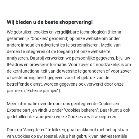
Meteen
Meteen
naar
naar
inhoud
navigatie
Wij bieden u de beste shopervaring!
We gebruiken cookies en vergelijkbare technologieën (hierna
gezamenlijk "Cookies" genoemd) op onze website om onder
Home
andere inhoud en advertenties te personaliseren. Media van
Inkt en Toner Zoekmachine
derden te integreren of de toegang tot onze website te
Zoek inkt, toner en labeltape voor uw printer
analyseren. Daarbij verwerken we persoonlijke gegevens, bijv. uw
IP-adres en browser informatie. Voor zover dit noodzakelijk is om
de kernfunctionaliteit van de website te garanderen of voor zover
Kies merk, reeks en model uit de opties hieronder
u toestemming heeft gegeven voor het gebruik van de
betreffende dienst, worden gegevens ook verwerkt door onze
HP
partners (“Externe partijen”).
Meer informatie over de door ons geïntegreerde Cookies en
Deskjet
Externe partijen vindt u onder "Cookies beheren". Daar kunt u ook
gedetailleerder aangeven welke Cookies u wilt accepteren.
HP Deskjet 2634
Door op "Accepteren" te klikken, gaat u akkoord met het opslaan
van Cookies op uw toestel. Als u het gebruik van niet-essentiële