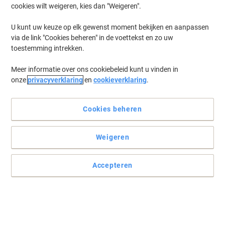
cookies wilt weigeren, kies dan "Weigeren".
Log in
om eerder opgeslagen printers en/of eerder gekochte cartridges
te tonen
U kunt uw keuze op elk gewenst moment bekijken en aanpassen
via de link "Cookies beheren" in de voettekst en zo uw
HP Deskjet 2634 Printer Inkt Cartridges
(11)
toestemming intrekken.
Meer informatie over ons cookiebeleid kunt u vinden in
Filteren op
onze
privacyverklaring
en
cookieverklaring
.
HP 302/304 Origineel Inktcartridge
B82L1AE Zwart, Cyaan, Magenta, Geel
2 Stuks
Cookies beheren
Koop Meer,
Bespaar Meer
€ 30,99
Pak
Weigeren
Vanaf 3 Pakken
€ 37,50 Incl. btw
Momenteel op voorraad
Levertijd 2-3
Accepteren
werkdagen
Aantal
Nieuw bij Viking