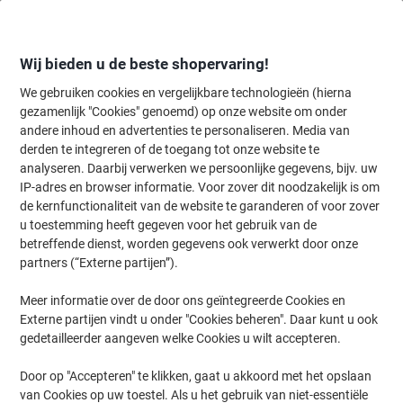
Meteen
Meteen
naar
naar
inhoud
navigatie
Wij bieden u de beste shopervaring!
We gebruiken cookies en vergelijkbare technologieën (hierna
gezamenlijk "Cookies" genoemd) op onze website om onder
Home
andere inhoud en advertenties te personaliseren. Media van
Inkt en Toner Zoekmachine
derden te integreren of de toegang tot onze website te
Zoek inkt, toner en labeltape voor uw printer
analyseren. Daarbij verwerken we persoonlijke gegevens, bijv. uw
IP-adres en browser informatie. Voor zover dit noodzakelijk is om
de kernfunctionaliteit van de website te garanderen of voor zover
Kies merk, reeks en model uit de opties hieronder
u toestemming heeft gegeven voor het gebruik van de
betreffende dienst, worden gegevens ook verwerkt door onze
HP
partners (“Externe partijen”).
Meer informatie over de door ons geïntegreerde Cookies en
Deskjet
Externe partijen vindt u onder "Cookies beheren". Daar kunt u ook
gedetailleerder aangeven welke Cookies u wilt accepteren.
HP Deskjet 2547 AIO
Door op "Accepteren" te klikken, gaat u akkoord met het opslaan
van Cookies op uw toestel. Als u het gebruik van niet-essentiële