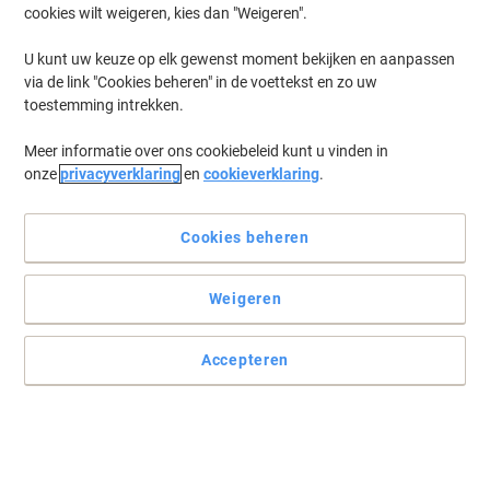
cookies wilt weigeren, kies dan "Weigeren".
Log in
om eerder opgeslagen printers en/of eerder gekochte cartridges
te tonen
U kunt uw keuze op elk gewenst moment bekijken en aanpassen
via de link "Cookies beheren" in de voettekst en zo uw
HP Deskjet 2547 AIO Printer Inkt Cartridges
(15)
toestemming intrekken.
Meer informatie over ons cookiebeleid kunt u vinden in
Filteren op
onze
privacyverklaring
en
cookieverklaring
.
Geschenk
HP 301XL originele inktcartridge
CH563EE zwart
Cookies beheren
Koop Meer,
Bespaar Meer
Weigeren
€ 52,79
Stuk
Vanaf 3 Stuks
€ 63,88 Incl. btw
Accepteren
Momenteel op voorraad
Levertijd 2-3
werkdagen
Aantal
Geschenk