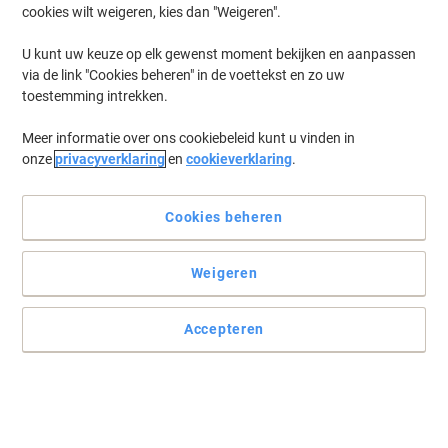
cookies wilt weigeren, kies dan "Weigeren".
Log in
om eerder opgeslagen printers en/of eerder gekochte cartridges
te tonen
U kunt uw keuze op elk gewenst moment bekijken en aanpassen
via de link "Cookies beheren" in de voettekst en zo uw
HP DeskJet 2133 Printer Inkt Cartridges
(13)
toestemming intrekken.
Meer informatie over ons cookiebeleid kunt u vinden in
Filteren op
onze
privacyverklaring
en
cookieverklaring
.
HP 302/304 Origineel Inktcartridge
B82L1AE Zwart, Cyaan, Magenta, Geel
2 Stuks
Cookies beheren
Koop Meer,
Bespaar Meer
€ 30,99
Pak
Weigeren
Vanaf 3 Pakken
€ 37,50 Incl. btw
Momenteel op voorraad
Vóór 15:30 uur
Accepteren
besteld, volgende werkdag geleverd
Aantal
Nieuw bij Viking