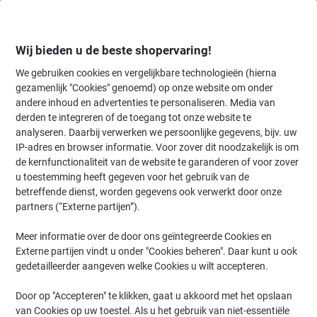
Meteen
Meteen
naar
naar
inhoud
navigatie
Wij bieden u de beste shopervaring!
We gebruiken cookies en vergelijkbare technologieën (hierna
gezamenlijk "Cookies" genoemd) op onze website om onder
Home
andere inhoud en advertenties te personaliseren. Media van
Inkt en Toner Zoekmachine
derden te integreren of de toegang tot onze website te
Zoek inkt, toner en labeltape voor uw printer
analyseren. Daarbij verwerken we persoonlijke gegevens, bijv. uw
IP-adres en browser informatie. Voor zover dit noodzakelijk is om
de kernfunctionaliteit van de website te garanderen of voor zover
Kies merk, reeks en model uit de opties hieronder
u toestemming heeft gegeven voor het gebruik van de
betreffende dienst, worden gegevens ook verwerkt door onze
HP
partners (“Externe partijen”).
Meer informatie over de door ons geïntegreerde Cookies en
Deskjet
Externe partijen vindt u onder "Cookies beheren". Daar kunt u ook
gedetailleerder aangeven welke Cookies u wilt accepteren.
HP DeskJet 2133
Door op "Accepteren" te klikken, gaat u akkoord met het opslaan
van Cookies op uw toestel. Als u het gebruik van niet-essentiële