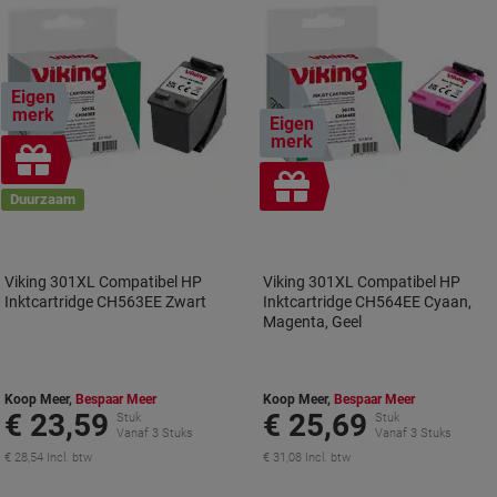
Eigen
merk
Eigen
merk
Geschenk
Geschenk
Duurzaam
Viking 301XL Compatibel HP
Viking 301XL Compatibel HP
Inktcartridge CH563EE Zwart
Inktcartridge CH564EE Cyaan,
Magenta, Geel
Koop Meer,
Bespaar Meer
Koop Meer,
Bespaar Meer
€ 23,59
€ 25,69
Stuk
Stuk
Vanaf 3 Stuks
Vanaf 3 Stuks
€ 28,54 Incl. btw
€ 31,08 Incl. btw