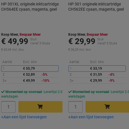
HP 301XL originele inktcartridge
HP 301 originele inktcartridge
CH564EE cyaan, magenta, geel
CH562EE cyaan, magenta, geel
Koop Meer,
Bespaar Meer
Koop Meer,
Bespaar Meer
€ 49,99
€ 29,99
Stuk
Stuk
Vanaf 3 Stuks
Vanaf 3 Stuks
€ 60,49 Incl. btw
€ 36,29 Incl. btw
Korting
K
Aantal
Excl. btw
Aantal
Excl. btw
1
€ 55,79
1
€ 33,19
2
€ 52,89
-5%
2
€ 31,59
-4%
3+
€ 49,99
-10%
3+
€ 29,99
-9%
Momenteel op voorraad
Levertijd 2-3
Momenteel op voorraad
Levertijd 2-
werkdagen
werkdagen
Aantal
Aantal
Aan een lijst toevoegen
Aan een lijst toevoegen
In winkelwagen
In winkelwagen