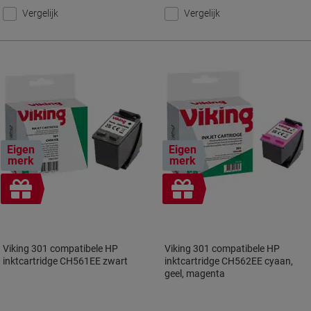
Vergelijk
Vergelijk
Eigen
Eigen
merk
merk
Geschenk
Geschenk
Viking 301 compatibele HP
Viking 301 compatibele HP
inktcartridge CH561EE zwart
inktcartridge CH562EE cyaan,
geel, magenta