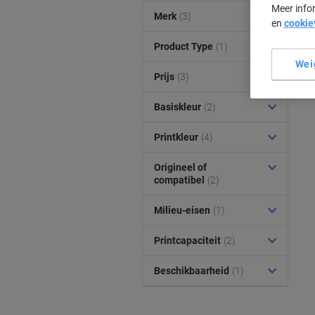
Meer info
Merk
(3)
en
cookie
Product Type
(1)
Wei
Prijs
(3)
Basiskleur
(2)
Printkleur
(4)
Origineel of
compatibel
(2)
Milieu-eisen
(1)
Printcapaciteit
(2)
Beschikbaarheid
(1)