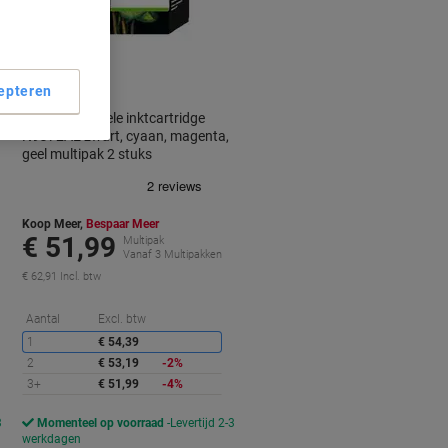
Geschenk
epteren
HP 301 originele inktcartridge
N9J72AE zwart, cyaan, magenta,
geel multipak 2 stuks
Koop Meer,
Bespaar Meer
€ 51,99
Multipak
Vanaf 3 Multipakken
€ 62,91 Incl. btw
orting
Korting
Aantal
Excl. btw
1
€ 54,39
2
€ 53,19
-2%
3+
€ 51,99
-4%
3
Momenteel op voorraad
Levertijd 2-3
werkdagen