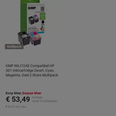
Multipack
KMP N9J72AE Compatibel HP
301 Inktcartridge Zwart, Cyan,
Magenta, Geel 2 Stuks Multipack
Koop Meer,
Bespaar Meer
€ 53,49
Multipak
Vanaf 3 Multipakken
€ 64,72 Incl. btw