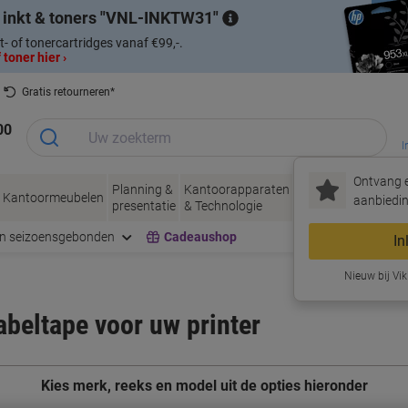
 inkt & toners
VNL-INKTW31
t- of tonercartridges vanaf €99,-.
 toner hier ›
Gratis retourneren*
00
I
Ontvang e
Planning &
Kantoorapparaten
Inkt &
Papier, Env
Kantoormeubelen
aanbiedin
presentatie
& Technologie
Toner
& Verpakke
en seizoensgebonden
Cadeaushop
In
Nieuw bij Vik
labeltape voor uw printer
Kies merk, reeks en model uit de opties hieronder