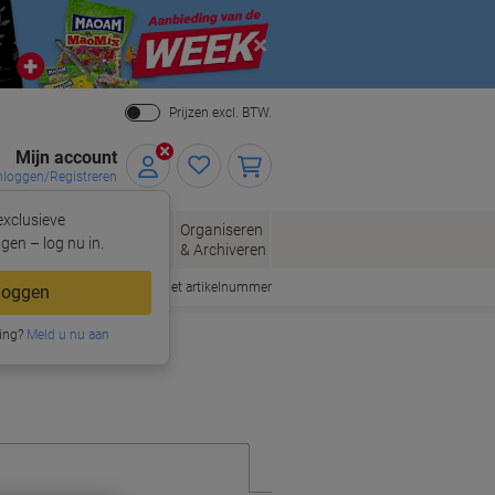
Close
Prijzen excl. BTW.
Mijn account
nloggen/Registreren
xclusieve
eloppen
Organiseren
Kantoorartikelen
gen – log nu in.
n
& Archiveren
Snel bestellen met artikelnummer
loggen
ing?
Meld u nu aan