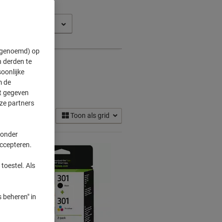
1514 AIO
" genoemd) op
 derden te
oonlijke
m de
ridges
ft gegeven
(15)
ze partners
Toon als grid
 onder
accepteren.
toestel. Als
 beheren" in