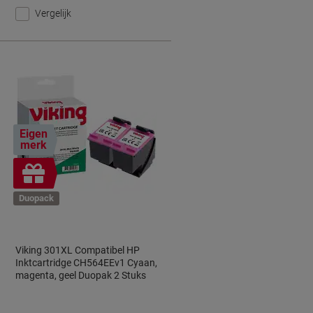
Vergelijk
Eigen
merk
Geschenk
Duopack
Viking 301XL Compatibel HP
Inktcartridge CH564EEv1 Cyaan,
magenta, geel Duopak 2 Stuks