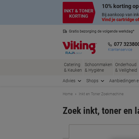
Meteen
Meteen
10% korting op
naar
naar
inhoud
navigatie
Bij aankoop van ink
Vind je cartridge of
Gratis bezorging de volgende werkdag*
Nederlandse klantenservice
077 32380
Klantenservice
Catering
Schoonmaken
Onderhoud
& Keuken
& Hygiëne
& Veiligheid
Advies
Shops
Aanbiedingen 
Home
Inkt en Toner Zoekmachine
Zoek inkt, toner en 