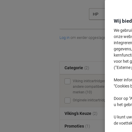
HP
Wij bie
We gebrui
onze webs
Log in
om eerder opgeslagen printers en/of 
integreren
gegevens, 
kernfunct
voor het 
(“Externe 
Categorie
(2)
Meer infor
Viking inktcartridges &
"Cookies b
andere compatibele
merken (10)
Door op "A
Originele inktcartridges (5)
u het gebr
Viking’s Keuze
(2)
U kunt uw
de voette
Promoties
(1)