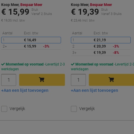
Koop Meer,
Bespaar Meer
Koop Meer,
Bespaar Meer
€ 15,99
€ 19,39
Stuk
Stuk
Vanaf 2 Stuks
Vanaf 3 Stuks
€ 19,35 Incl. btw
€ 23,46 Incl. btw
Korting
K
Aantal
Excl. btw
Aantal
Excl. btw
1
€ 16,49
1
€ 21,19
2+
€ 15,99
-3%
2
€ 20,39
-3%
3+
€ 19,39
-8%
Momenteel op voorraad
Levertijd 2-3
Momenteel op voorraad
Levertijd 2-
werkdagen
werkdagen
Aantal
Aantal
Aan een lijst toevoegen
Aan een lijst toevoegen
In winkelwagen
In winkelwagen
Vergelijk
Vergelijk