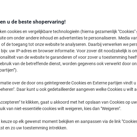
Deskjet
HP Deskjet 
den u de beste shopervaring!
ken cookies en vergelijkbare technologieën (hierna gezamenlijk "Cookies
ite om onder andere inhoud en advertenties te personaliseren. Media van
eerder gekochte cartridges te tonen
 of de toegang tot onze website te analyseren. Daarbij verwerken we pers
bijv. uw IP-adres en browser informatie. Voor zover dit noodzakelijk is o
HP Deskjet 1514 AIO Printer Inkt Cart
ionaliteit van de website te garanderen of voor zover u toestemming hee
gebruik van de betreffende dienst, worden gegevens ook verwerkt door on
partijen”).
Sorteer op:
matie over de door ons geïntegreerde Cookies en Externe partijen vindt u
eheren". Daar kunt u ook gedetailleerder aangeven welke Cookies u wilt 
ccepteren" te klikken, gaat u akkoord met het opslaan van Cookies op uw 
uik van niet-essentiële cookies wilt weigeren, kies dan "Weigeren".
 keuze op elk gewenst moment bekijken en aanpassen via de link "Cookies
kst en zo uw toestemming intrekken.