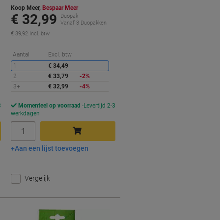
Koop Meer,
Bespaar Meer
€ 32,99
Duopak
Vanaf 3 Duopakken
€ 39,92 Incl. btw
orting
Korting
Aantal
Excl. btw
1
€ 34,49
2
€ 33,79
-2%
3+
€ 32,99
-4%
3
Momenteel op voorraad
Levertijd 2-3
werkdagen
Aantal
Aan een lijst toevoegen
In winkelwagen
Vergelijk