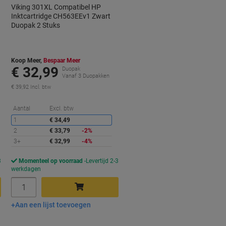
Viking 301XL Compatibel HP
Inktcartridge CH563EEv1 Zwart
Duopak 2 Stuks
Koop Meer,
Bespaar Meer
€ 32,99
Duopak
Vanaf 3 Duopakken
€ 39,92 Incl. btw
orting
Korting
Aantal
Excl. btw
1
€ 34,49
2
€ 33,79
-2%
3+
€ 32,99
-4%
3
Momenteel op voorraad
Levertijd 2-3
werkdagen
Aantal
Aan een lijst toevoegen
In winkelwagen