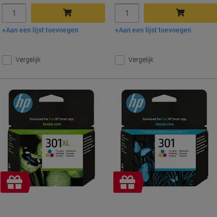
Aantal
Aantal
Aan een lijst toevoegen
Aan een lijst toevoegen
In winkelwagen
In winkelwagen
Vergelijk
Vergelijk
Geschenk
Geschenk