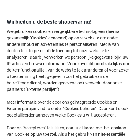
Meteen
Meteen
naar
naar
inhoud
navigatie
Wij bieden u de beste shopervaring!
We gebruiken cookies en vergelijkbare technologieën (hierna
gezamenlijk "Cookies" genoemd) op onze website om onder
Home
andere inhoud en advertenties te personaliseren. Media van
Inkt en Toner Zoekmachine
derden te integreren of de toegang tot onze website te
Zoek inkt, toner en labeltape voor uw printer
analyseren. Daarbij verwerken we persoonlijke gegevens, bijv. uw
IP-adres en browser informatie. Voor zover dit noodzakelijk is om
de kernfunctionaliteit van de website te garanderen of voor zover
Kies merk, reeks en model uit de opties hieronder
u toestemming heeft gegeven voor het gebruik van de
betreffende dienst, worden gegevens ook verwerkt door onze
HP
partners (“Externe partijen”).
Meer informatie over de door ons geïntegreerde Cookies en
Deskjet
Externe partijen vindt u onder "Cookies beheren". Daar kunt u ook
gedetailleerder aangeven welke Cookies u wilt accepteren.
HP Deskjet 1050 A
Door op "Accepteren" te klikken, gaat u akkoord met het opslaan
van Cookies op uw toestel. Als u het gebruik van niet-essentiële