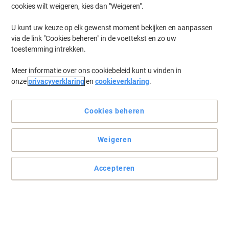
cookies wilt weigeren, kies dan "Weigeren".
Log in
om eerder opgeslagen printers en/of eerder gekochte cartridges
te tonen
U kunt uw keuze op elk gewenst moment bekijken en aanpassen
via de link "Cookies beheren" in de voettekst en zo uw
HP Deskjet 1050 A Printer Inkt Cartridges
(15)
toestemming intrekken.
Meer informatie over ons cookiebeleid kunt u vinden in
Filteren op
onze
privacyverklaring
en
cookieverklaring
.
Geschenk
HP 301XL originele inktcartridge
CH563EE zwart
Cookies beheren
Koop Meer,
Bespaar Meer
Weigeren
€ 52,79
Stuk
Vanaf 3 Stuks
€ 63,88 Incl. btw
Accepteren
Momenteel op voorraad
Levertijd 2-3
werkdagen
Aantal
Geschenk