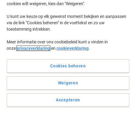
cookies wilt weigeren, kies dan "Weigeren".
Log in
om eerder opgeslagen printers en/of eerder gekochte cartridges
te tonen
U kunt uw keuze op elk gewenst moment bekijken en aanpassen
via de link "Cookies beheren" in de voettekst en zo uw
HP Color LaserJet Pro 4202 Printer Toner Cartridges
(12)
toestemming intrekken.
Meer informatie over ons cookiebeleid kunt u vinden in
Filteren op
onze
privacyverklaring
en
cookieverklaring
.
Geschenk
HP 220X Origineel Tonercartridge
W2200X Zwart
Cookies beheren
Koop Meer,
Bespaar Meer
Weigeren
€ 184,99
Stuk
Vanaf 3 Stuks
€ 223,84 Incl. btw
Accepteren
Momenteel op voorraad
Levertijd 2-3
werkdagen
Aantal
Geschenk