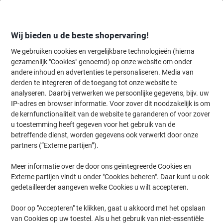
Meteen
Meteen
naar
naar
inhoud
navigatie
Wij bieden u de beste shopervaring!
We gebruiken cookies en vergelijkbare technologieën (hierna
gezamenlijk "Cookies" genoemd) op onze website om onder
Home
andere inhoud en advertenties te personaliseren. Media van
Inkt en Toner Zoekmachine
derden te integreren of de toegang tot onze website te
Zoek inkt, toner en labeltape voor uw printer
analyseren. Daarbij verwerken we persoonlijke gegevens, bijv. uw
IP-adres en browser informatie. Voor zover dit noodzakelijk is om
de kernfunctionaliteit van de website te garanderen of voor zover
Kies merk, reeks en model uit de opties hieronder
u toestemming heeft gegeven voor het gebruik van de
betreffende dienst, worden gegevens ook verwerkt door onze
HP
partners (“Externe partijen”).
Meer informatie over de door ons geïntegreerde Cookies en
Color Laserjet Pro (CLJ Pro)
Externe partijen vindt u onder "Cookies beheren". Daar kunt u ook
gedetailleerder aangeven welke Cookies u wilt accepteren.
HP Color LaserJet Pro 4202
Door op "Accepteren" te klikken, gaat u akkoord met het opslaan
van Cookies op uw toestel. Als u het gebruik van niet-essentiële