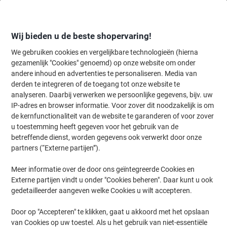
Meteen
Meteen
naar
naar
inhoud
navigatie
Wij bieden u de beste shopervaring!
We gebruiken cookies en vergelijkbare technologieën (hierna
gezamenlijk "Cookies" genoemd) op onze website om onder
Home
andere inhoud en advertenties te personaliseren. Media van
Inkt en Toner Zoekmachine
derden te integreren of de toegang tot onze website te
Zoek inkt, toner en labeltape voor uw printer
analyseren. Daarbij verwerken we persoonlijke gegevens, bijv. uw
IP-adres en browser informatie. Voor zover dit noodzakelijk is om
de kernfunctionaliteit van de website te garanderen of voor zover
Kies merk, reeks en model uit de opties hieronder
u toestemming heeft gegeven voor het gebruik van de
betreffende dienst, worden gegevens ook verwerkt door onze
HP
partners (“Externe partijen”).
Meer informatie over de door ons geïntegreerde Cookies en
Color Laserjet
Externe partijen vindt u onder "Cookies beheren". Daar kunt u ook
gedetailleerder aangeven welke Cookies u wilt accepteren.
HP Color Laserjet 2605 DTN
Door op "Accepteren" te klikken, gaat u akkoord met het opslaan
van Cookies op uw toestel. Als u het gebruik van niet-essentiële