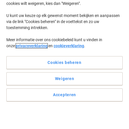
cookies wilt weigeren, kies dan "Weigeren".
Log in
om eerder opgeslagen printers en/of eerder gekochte cartridges
te tonen
U kunt uw keuze op elk gewenst moment bekijken en aanpassen
via de link "Cookies beheren" in de voettekst en zo uw
HP Color Laserjet 2605 DTN Printer Toner Cartridges
(4)
toestemming intrekken.
Meer informatie over ons cookiebeleid kunt u vinden in
Filteren op
onze
privacyverklaring
en
cookieverklaring
.
Geschenk
Eigen merk
Viking 124A Compatibel HP
Tonercartridge Q6000A Zwart
Cookies beheren
Koop Meer,
Bespaar Meer
Weigeren
€ 38,69
Stuk
Vanaf 3 Stuks
€ 46,81 Incl. btw
Accepteren
Momenteel op voorraad
Vóór 15:30 uur
besteld, volgende werkdag geleverd
Aantal
Geschenk
Eigen merk