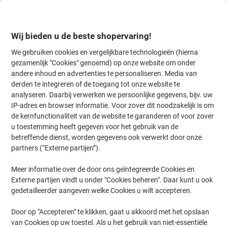
Meteen
Meteen
naar
naar
inhoud
navigatie
Wij bieden u de beste shopervaring!
We gebruiken cookies en vergelijkbare technologieën (hierna
gezamenlijk "Cookies" genoemd) op onze website om onder
Home
andere inhoud en advertenties te personaliseren. Media van
Inkt en Toner Zoekmachine
derden te integreren of de toegang tot onze website te
Zoek inkt, toner en labeltape voor uw printer
analyseren. Daarbij verwerken we persoonlijke gegevens, bijv. uw
IP-adres en browser informatie. Voor zover dit noodzakelijk is om
de kernfunctionaliteit van de website te garanderen of voor zover
Kies merk, reeks en model uit de opties hieronder
u toestemming heeft gegeven voor het gebruik van de
betreffende dienst, worden gegevens ook verwerkt door onze
HP
partners (“Externe partijen”).
Meer informatie over de door ons geïntegreerde Cookies en
Business Inkjet
Externe partijen vindt u onder "Cookies beheren". Daar kunt u ook
gedetailleerder aangeven welke Cookies u wilt accepteren.
HP Business Inkjet 2280
Door op "Accepteren" te klikken, gaat u akkoord met het opslaan
van Cookies op uw toestel. Als u het gebruik van niet-essentiële