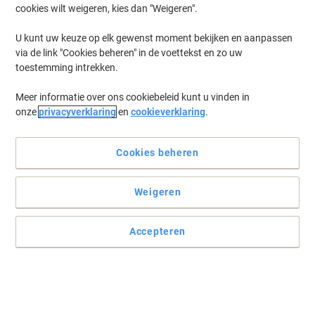
cookies wilt weigeren, kies dan "Weigeren".
Log in
om eerder opgeslagen printers en/of eerder gekochte cartridges
te tonen
U kunt uw keuze op elk gewenst moment bekijken en aanpassen
via de link "Cookies beheren" in de voettekst en zo uw
HP Business Inkjet 2280 Printer Inkt Cartridges
(1)
toestemming intrekken.
Meer informatie over ons cookiebeleid kunt u vinden in
Filteren op
onze
privacyverklaring
en
cookieverklaring
.
Geschenk
Eigen merk
Viking 10 compatibele HP inktcartridge
C4844A zwart
Cookies beheren
Koop Meer,
Bespaar Meer
Weigeren
€ 7,99
Stuk
Vanaf 2 Stuks
€ 9,67 Incl. btw
Accepteren
Momenteel op voorraad
Levertijd 2-3
werkdagen
Aantal
Vorige
Volgende
1