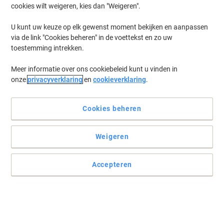
cookies wilt weigeren, kies dan "Weigeren".
Log in
om eerder opgeslagen printers en/of eerder gekochte cartridges
te tonen
U kunt uw keuze op elk gewenst moment bekijken en aanpassen
via de link "Cookies beheren" in de voettekst en zo uw
HP Business Inkjet 2200 SE Printer Inkt Cartridges
(1)
toestemming intrekken.
Meer informatie over ons cookiebeleid kunt u vinden in
Filteren op
onze
privacyverklaring
en
cookieverklaring
.
Geschenk
Eigen merk
Viking 10 compatibele HP inktcartridge
C4844A zwart
Cookies beheren
Koop Meer,
Bespaar Meer
Weigeren
€ 7,99
Stuk
Vanaf 2 Stuks
€ 9,67 Incl. btw
Accepteren
Momenteel op voorraad
Vóór 15:30 uur
besteld, volgende werkdag geleverd
Aantal
Vorige
Volgende
1