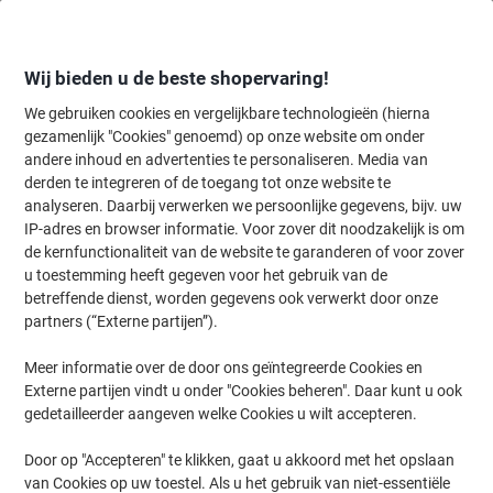
Meteen
Meteen
naar
naar
inhoud
navigatie
Wij bieden u de beste shopervaring!
We gebruiken cookies en vergelijkbare technologieën (hierna
gezamenlijk "Cookies" genoemd) op onze website om onder
Home
andere inhoud en advertenties te personaliseren. Media van
Inkt en Toner Zoekmachine
derden te integreren of de toegang tot onze website te
Zoek inkt, toner en labeltape voor uw printer
analyseren. Daarbij verwerken we persoonlijke gegevens, bijv. uw
IP-adres en browser informatie. Voor zover dit noodzakelijk is om
de kernfunctionaliteit van de website te garanderen of voor zover
Kies merk, reeks en model uit de opties hieronder
u toestemming heeft gegeven voor het gebruik van de
betreffende dienst, worden gegevens ook verwerkt door onze
HP
partners (“Externe partijen”).
Meer informatie over de door ons geïntegreerde Cookies en
Business Inkjet
Externe partijen vindt u onder "Cookies beheren". Daar kunt u ook
gedetailleerder aangeven welke Cookies u wilt accepteren.
HP Business Inkjet 2200 SE
Door op "Accepteren" te klikken, gaat u akkoord met het opslaan
van Cookies op uw toestel. Als u het gebruik van niet-essentiële