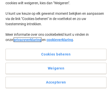
cookies wilt weigeren, kies dan "Weigeren".
Log in
om eerder opgeslagen printers en/of eerder gekochte cartridges
te tonen
U kunt uw keuze op elk gewenst moment bekijken en aanpassen
via de link "Cookies beheren" in de voettekst en zo uw
Epson Workforce WF 7840 DTWF Printer Inkt Cartridges
(16)
toestemming intrekken.
Meer informatie over ons cookiebeleid kunt u vinden in
Filteren op
onze
privacyverklaring
en
cookieverklaring
.
Geschenk
Viking Compatibel 405XL Epson
Inktcartridge Zwart C13T05H14010
Cookies beheren
Koop Meer,
Bespaar Meer
Weigeren
€ 16,49
Stuk
Vanaf 3 Stuks
€ 19,95 Incl. btw
Accepteren
Momenteel op voorraad
Levertijd 2-3
werkdagen
Aantal
Geschenk