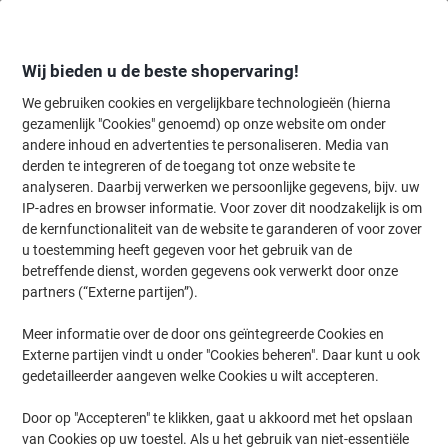
Meteen
Meteen
naar
naar
inhoud
navigatie
Wij bieden u de beste shopervaring!
We gebruiken cookies en vergelijkbare technologieën (hierna
gezamenlijk "Cookies" genoemd) op onze website om onder
Home
andere inhoud en advertenties te personaliseren. Media van
Inkt en Toner Zoekmachine
derden te integreren of de toegang tot onze website te
Zoek inkt, toner en labeltape voor uw printer
analyseren. Daarbij verwerken we persoonlijke gegevens, bijv. uw
IP-adres en browser informatie. Voor zover dit noodzakelijk is om
de kernfunctionaliteit van de website te garanderen of voor zover
Kies merk, reeks en model uit de opties hieronder
u toestemming heeft gegeven voor het gebruik van de
betreffende dienst, worden gegevens ook verwerkt door onze
Epson
partners (“Externe partijen”).
Meer informatie over de door ons geïntegreerde Cookies en
Workforce WF
Externe partijen vindt u onder "Cookies beheren". Daar kunt u ook
gedetailleerder aangeven welke Cookies u wilt accepteren.
Epson Workforce WF 7840 DTWF
Door op "Accepteren" te klikken, gaat u akkoord met het opslaan
van Cookies op uw toestel. Als u het gebruik van niet-essentiële