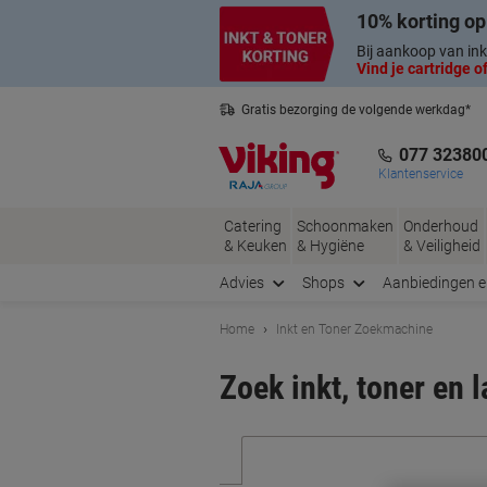
Meteen
Meteen
10% korting op
naar
naar
inhoud
navigatie
Bij aankoop van ink
Vind je cartridge of
Gratis bezorging de volgende werkdag*
Nederlandse klantenservice
077 32380
Klantenservice
Catering
Schoonmaken
Onderhoud
& Keuken
& Hygiëne
& Veiligheid
Advies
Shops
Aanbiedingen 
Home
Inkt en Toner Zoekmachine
Zoek inkt, toner en 