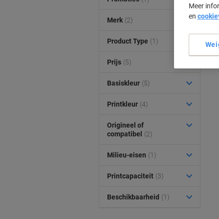
Meer info
en
cookie
Merk
(2)
Product Type
(1)
Wei
Prijs
(5)
Basiskleur
(5)
Printkleur
(4)
Origineel of
compatibel
(2)
Milieu-eisen
(1)
Printcapaciteit
(3)
Beschikbaarheid
(1)