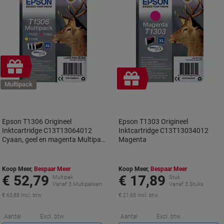
Geschenk
Geschenk
Multipack
Epson T1306 Origineel
Epson T1303 Origineel
Inktcartridge C13T13064012
Inktcartridge C13T13034012
Cyaan, geel en magenta Multipack
Magenta
3 Stuks
Koop Meer,
Bespaar Meer
Koop Meer,
Bespaar Meer
€ 52,79
€ 17,89
Multipak
Stuk
Vanaf 3 Multipakken
Vanaf 3 Stuks
€ 63,88 Incl. btw
€ 21,65 Incl. btw
Korting
K
Aantal
Excl. btw
Aantal
Excl. btw