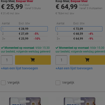
Koop Meer,
Bespaar Meer
Koop Meer,
Bespaar Meer
€ 25,99
€ 64,99
Stuk
Multipak
Vanaf 3 Stuks
Vanaf 3 Multipakken
€ 31,45 Incl. btw
€ 78,64 Incl. btw
Korting
K
Aantal
Excl. btw
Aantal
Excl. btw
1
€ 28,99
1
€ 72,09
2
€ 27,49
-5%
2
€ 68,59
-4%
3+
€ 25,99
-10%
3+
€ 64,99
-9%
Momenteel op voorraad
Vóór 15:30
Momenteel op voorraad
Vóór 15:30
uur besteld, volgende werkdag geleverd
uur besteld, volgende werkdag gelever
Aantal
Aantal
Aan een lijst toevoegen
Aan een lijst toevoegen
In winkelwagen
In winkelwagen
Vergelijk
Vergelijk