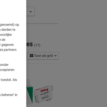
force WF 7515
" genoemd) op
 derden te
oonlijke
m de
 Cartridges
ft gegeven
(17)
ze partners
Toon als grid
 onder
accepteren.
toestel. Als
 beheren" in
Eigen
merk