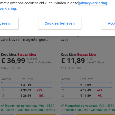
Geschenk
rmatie over ons cookiebeleid kunt u vinden in onze
privacyverklaring
Geschenk
verklaring
.
Multipack
geren
Cookies beheren
Acc
Viking T1295 compatibele Epson
Viking T1292 compatibele Epson
inktcartridge C13T12954012
inktcartridge C13T12924012
zwart, cyaan, magenta, geel
cyaan
multipak 4 stuks
Koop Meer,
Bespaar Meer
Koop Meer,
Bespaar Meer
€ 36,99
€ 11,89
Multipak
Stuk
Vanaf 3 Multipakken
Vanaf 3 Stuks
€ 44,76 Incl. btw
€ 14,39 Incl. btw
Korting
K
Aantal
Excl. btw
Aantal
Excl. btw
1
€ 41,19
1
€ 13,09
2
€ 39,09
-5%
2
€ 12,49
-4%
3+
€ 36,99
-10%
3+
€ 11,89
-9%
Momenteel op voorraad
Vóór 15:30
Momenteel op voorraad
Vóór 15:30
uur besteld, volgende werkdag geleverd
uur besteld, volgende werkdag gelever