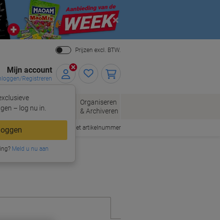
Close
Prijzen excl. BTW.
Mijn account
nloggen/Registreren
xclusieve
eloppen
Organiseren
Kantoorartikelen
gen – log nu in.
n
& Archiveren
Snel bestellen met artikelnummer
loggen
ing?
Meld u nu aan