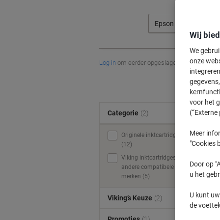
Epson
Wij bie
We gebrui
onze webs
Log in
om eerder opgeslagen printers en/of 
integreren
gegevens, 
kernfunct
voor het 
(“Externe 
Categorie
(2)
Meer infor
Originele inktcartridges
"Cookies b
(12)
Viking inktcartridges &
Door op "A
andere compatibele
u het gebr
merken (5)
U kunt uw
Viking’s Keuze
(2)
de voette
Promoties
(1)