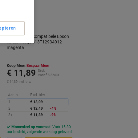
Geschenk
epteren
Viking T1293 compatibele Epson
inktcartridge C13T12934012
magenta
Koop Meer,
Bespaar Meer
€ 11,89
Stuk
Vanaf 3 Stuks
€ 14,39 Incl. btw
orting
Korting
Aantal
Excl. btw
1
€ 13,09
2
€ 12,49
-4%
3+
€ 11,89
-9%
Momenteel op voorraad
Vóór 15:30
d
uur besteld, volgende werkdag geleverd