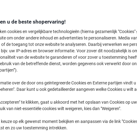
Workforce WF
Epson Work
den u de beste shopervaring!
ken cookies en vergelijkbare technologieën (hierna gezamenlijk "Cookies
ite om onder andere inhoud en advertenties te personaliseren. Media van
eerder gekochte cartridges te tonen
 of de toegang tot onze website te analyseren. Daarbij verwerken we pers
bijv. uw IP-adres en browser informatie. Voor zover dit noodzakelijk is o
Epson Workforce WF 7515 Printer Inkt
ionaliteit van de website te garanderen of voor zover u toestemming hee
gebruik van de betreffende dienst, worden gegevens ook verwerkt door on
partijen”).
Sorteer op:
matie over de door ons geïntegreerde Cookies en Externe partijen vindt u
eheren". Daar kunt u ook gedetailleerder aangeven welke Cookies u wilt 
ccepteren" te klikken, gaat u akkoord met het opslaan van Cookies op uw 
uik van niet-essentiële cookies wilt weigeren, kies dan "Weigeren".
 keuze op elk gewenst moment bekijken en aanpassen via de link "Cookies
Eigen
merk
kst en zo uw toestemming intrekken.
Eigen
merk