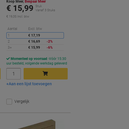
Koop Meer,
Bespaar Meer
€ 15,99
Stuk
Vanaf 3 Stuks
€ 19,35 Incl. btw
orting
Korting
Aantal
Excl. btw
1
€ 17,19
2
€ 16,69
-2%
3+
€ 15,99
-6%
Momenteel op voorraad
Vóór 15:30
d
uur besteld, volgende werkdag geleverd
Aantal
Aan een lijst toevoegen
In winkelwagen
Vergelijk