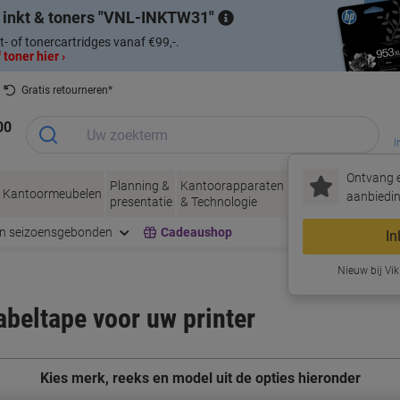
 inkt & toners
VNL-INKTW31
t- of tonercartridges vanaf €99,-.
 toner hier ›
Gratis retourneren*
00
I
Ontvang e
Planning &
Kantoorapparaten
Inkt &
Papier, Env
Kantoormeubelen
aanbiedin
presentatie
& Technologie
Toner
& Verpakke
en seizoensgebonden
Cadeaushop
In
Nieuw bij Vik
labeltape voor uw printer
Kies merk, reeks en model uit de opties hieronder