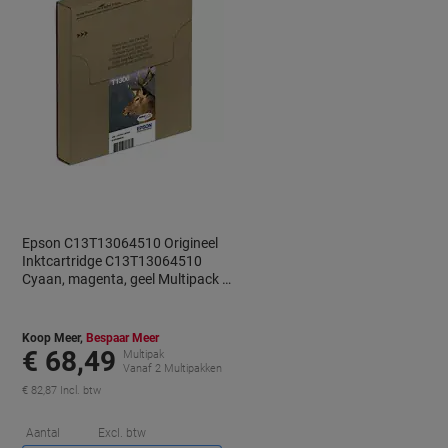
Epson C13T13064510 Origineel
Inktcartridge C13T13064510
Cyaan, magenta, geel Multipack 3
Stuks
Koop Meer,
Bespaar Meer
€ 68,49
Multipak
Vanaf 2 Multipakken
€ 82,87 Incl. btw
orting
Korting
Aantal
Excl. btw