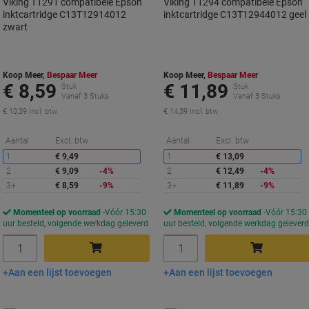
Viking T1291 compatibele Epson
Viking T1294 compatibele Epson
inktcartridge C13T12914012
inktcartridge C13T12944012 geel
zwart
Koop Meer,
Bespaar Meer
Koop Meer,
Bespaar Meer
€ 8,59
€ 11,89
Stuk
Stuk
Vanaf 3 Stuks
Vanaf 3 Stuks
€ 10,39 Incl. btw
€ 14,39 Incl. btw
Korting
K
Aantal
Excl. btw
Aantal
Excl. btw
1
€ 9,49
1
€ 13,09
2
€ 9,09
-4%
2
€ 12,49
-4%
3+
€ 8,59
-9%
3+
€ 11,89
-9%
Momenteel op voorraad
Vóór 15:30
Momenteel op voorraad
Vóór 15:30
uur besteld, volgende werkdag geleverd
uur besteld, volgende werkdag gelever
Aantal
Aantal
Aan een lijst toevoegen
Aan een lijst toevoegen
In winkelwagen
In winkelwagen