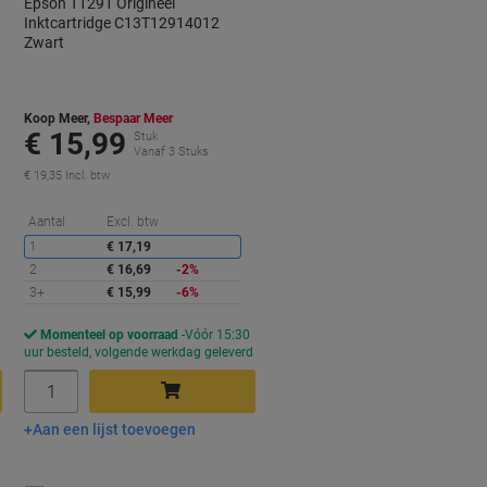
Epson T1291 Origineel
Inktcartridge C13T12914012
Zwart
Koop Meer,
Bespaar Meer
€ 15,99
Stuk
Vanaf 3 Stuks
€ 19,35 Incl. btw
orting
Korting
Aantal
Excl. btw
1
€ 17,19
2
€ 16,69
-2%
3+
€ 15,99
-6%
Momenteel op voorraad
Vóór 15:30
d
uur besteld, volgende werkdag geleverd
Aantal
Aan een lijst toevoegen
In winkelwagen