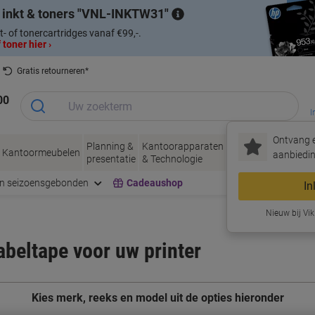
 inkt & toners
VNL-INKTW31
t- of tonercartridges vanaf €99,-.
 toner hier ›
Gratis retourneren*
00
I
Ontvang e
Planning &
Kantoorapparaten
Inkt &
Papier, Env
Kantoormeubelen
aanbiedin
presentatie
& Technologie
Toner
& Verpakke
en seizoensgebonden
Cadeaushop
In
Nieuw bij Vik
labeltape voor uw printer
Kies merk, reeks en model uit de opties hieronder