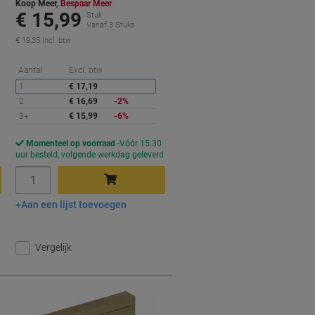
Koop Meer,
Bespaar Meer
€ 15,99
Stuk
Vanaf 3 Stuks
€ 19,35 Incl. btw
orting
Korting
Aantal
Excl. btw
1
€ 17,19
2
€ 16,69
-2%
3+
€ 15,99
-6%
Momenteel op voorraad
Vóór 15:30
d
uur besteld, volgende werkdag geleverd
Aantal
Aan een lijst toevoegen
In winkelwagen
Vergelijk