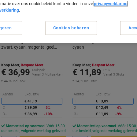
Geschenk
rmatie over ons cookiebeleid kunt u vinden in onze
privacyverklaring
Geschenk
verklaring
.
Multipack
geren
Cookies beheren
Acc
Viking T1295 compatibele Epson
Viking T1292 compatibele Epson
inktcartridge C13T12954012
inktcartridge C13T12924012
zwart, cyaan, magenta, geel
cyaan
multipak 4 stuks
Koop Meer,
Bespaar Meer
Koop Meer,
Bespaar Meer
€ 36,99
€ 11,89
Multipak
Stuk
Vanaf 3 Multipakken
Vanaf 3 Stuks
€ 44,76 Incl. btw
€ 14,39 Incl. btw
Korting
K
Aantal
Excl. btw
Aantal
Excl. btw
1
€ 41,19
1
€ 13,09
2
€ 39,09
-5%
2
€ 12,49
-4%
3+
€ 36,99
-10%
3+
€ 11,89
-9%
Momenteel op voorraad
Vóór 15:30
Momenteel op voorraad
Vóór 15:30
uur besteld, volgende werkdag geleverd
uur besteld, volgende werkdag gelever