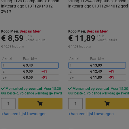
Viking T1291 compatibele Epson
Viking T1294 compatibele Epson
inktcartridge C13T12914012
inktcartridge C13T12944012 geel
zwart
Koop Meer,
Bespaar Meer
Koop Meer,
Bespaar Meer
€ 8,59
€ 11,89
Stuk
Stuk
Vanaf 3 Stuks
Vanaf 3 Stuks
€ 10,39 Incl. btw
€ 14,39 Incl. btw
Korting
K
Aantal
Excl. btw
Aantal
Excl. btw
1
€ 9,49
1
€ 13,09
2
€ 9,09
-4%
2
€ 12,49
-4%
3+
€ 8,59
-9%
3+
€ 11,89
-9%
Momenteel op voorraad
Vóór 15:30
Momenteel op voorraad
Vóór 15:30
uur besteld, volgende werkdag geleverd
uur besteld, volgende werkdag gelever
Aantal
Aantal
Aan een lijst toevoegen
Aan een lijst toevoegen
In winkelwagen
In winkelwagen