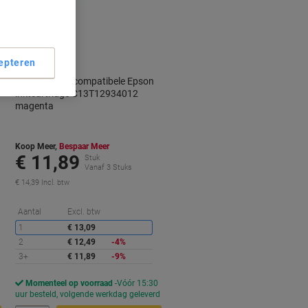
Geschenk
epteren
Viking T1293 compatibele Epson
inktcartridge C13T12934012
magenta
Koop Meer,
Bespaar Meer
€ 11,89
Stuk
Vanaf 3 Stuks
€ 14,39 Incl. btw
orting
Korting
Aantal
Excl. btw
1
€ 13,09
2
€ 12,49
-4%
3+
€ 11,89
-9%
Momenteel op voorraad
Vóór 15:30
d
uur besteld, volgende werkdag geleverd