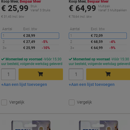
Koop Meer,
Bespaar Meer
Koop Meer,
Bespaar Meer
€ 25,99
€ 64,99
Stuk
Multipak
Vanaf 3 Stuks
Vanaf 3 Multipakken
€ 31,45 Incl. btw
€ 78,64 Incl. btw
Korting
K
Aantal
Excl. btw
Aantal
Excl. btw
1
€ 28,99
1
€ 72,09
2
€ 27,49
-5%
2
€ 68,59
-4%
3+
€ 25,99
-10%
3+
€ 64,99
-9%
Momenteel op voorraad
Vóór 15:30
Momenteel op voorraad
Vóór 15:30
uur besteld, volgende werkdag geleverd
uur besteld, volgende werkdag gelever
Aantal
Aantal
Aan een lijst toevoegen
Aan een lijst toevoegen
In winkelwagen
In winkelwagen
Vergelijk
Vergelijk