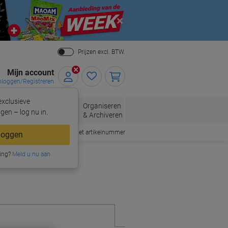
Close
Prijzen excl. BTW.
Mijn account
nloggen/Registreren
xclusieve
eloppen
Organiseren
Kantoorartikelen
gen – log nu in.
n
& Archiveren
Snel bestellen met artikelnummer
loggen
ing?
Meld u nu aan