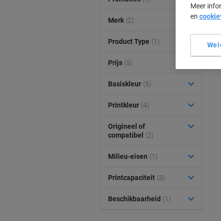
Meer info
en
cookie
Merk
(2)
Product Type
(1)
Wei
Prijs
(5)
Basiskleur
(5)
Printkleur
(4)
Origineel of
compatibel
(2)
Milieu-eisen
(1)
Printcapaciteit
(3)
Beschikbaarheid
(1)