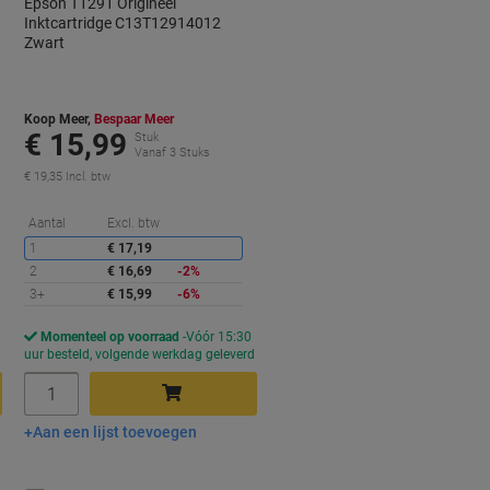
Epson T1291 Origineel
Inktcartridge C13T12914012
Zwart
Koop Meer,
Bespaar Meer
€ 15,99
Stuk
Vanaf 3 Stuks
€ 19,35 Incl. btw
orting
Korting
Aantal
Excl. btw
1
€ 17,19
2
€ 16,69
-2%
3+
€ 15,99
-6%
Momenteel op voorraad
Vóór 15:30
d
uur besteld, volgende werkdag geleverd
Aantal
Aan een lijst toevoegen
In winkelwagen