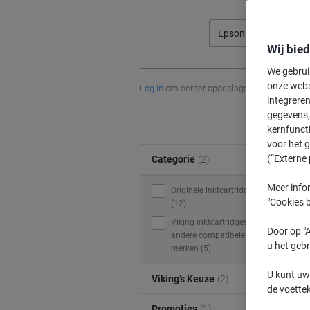
Epson
Wij bie
We gebrui
onze webs
Log in
om eerder opgeslagen printers en/of 
integreren
gegevens, 
kernfunct
voor het 
(“Externe 
Categorie
(2)
Meer infor
Originele inktcartridges
"Cookies b
(12)
Viking inktcartridges &
Door op "A
andere compatibele
u het gebr
merken (5)
U kunt uw
Viking’s Keuze
(2)
de voette
Promoties
(1)