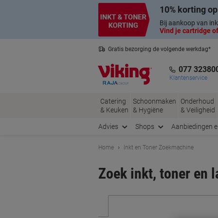
Meteen
Meteen
10% korting op
naar
naar
inhoud
navigatie
Bij aankoop van ink
Vind je cartridge of
Gratis bezorging de volgende werkdag*
Nederlandse klantenservice
077 32380
Klantenservice
Catering
Schoonmaken
Onderhoud
& Keuken
& Hygiëne
& Veiligheid
Advies
Shops
Aanbiedingen 
Home
Inkt en Toner Zoekmachine
Zoek inkt, toner en 