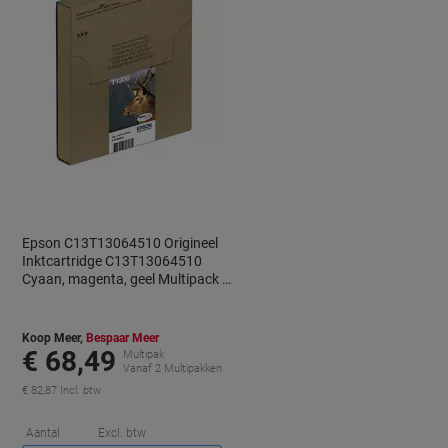
Epson C13T13064510 Origineel
Inktcartridge C13T13064510
Cyaan, magenta, geel Multipack 3
Stuks
Koop Meer,
Bespaar Meer
€ 68,49
Multipak
Vanaf 2 Multipakken
€ 82,87 Incl. btw
orting
Korting
Aantal
Excl. btw