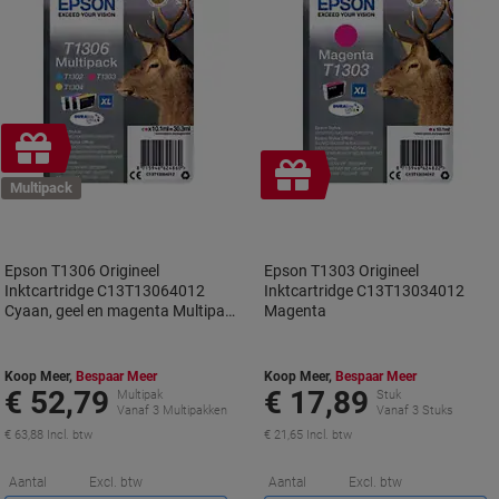
Geschenk
Geschenk
Multipack
Epson T1306 Origineel
Epson T1303 Origineel
Inktcartridge C13T13064012
Inktcartridge C13T13034012
Cyaan, geel en magenta Multipack
Magenta
3 Stuks
Koop Meer,
Bespaar Meer
Koop Meer,
Bespaar Meer
€ 52,79
€ 17,89
Multipak
Stuk
Vanaf 3 Multipakken
Vanaf 3 Stuks
€ 63,88 Incl. btw
€ 21,65 Incl. btw
Korting
K
Aantal
Excl. btw
Aantal
Excl. btw