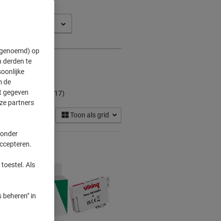
s SX 525 W
" genoemd) op
 derden te
oonlijke
m de
artridges
ft gegeven
(17)
ze partners
Toon als grid
 onder
accepteren.
toestel. Als
 beheren" in
Eigen
merk