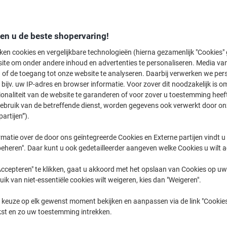
Stylus SX
Epson Stylu
den u de beste shopervaring!
ken cookies en vergelijkbare technologieën (hierna gezamenlijk "Cookies
ite om onder andere inhoud en advertenties te personaliseren. Media van
eerder gekochte cartridges te tonen
 of de toegang tot onze website te analyseren. Daarbij verwerken we pers
bijv. uw IP-adres en browser informatie. Voor zover dit noodzakelijk is o
Epson Stylus SX 525 W Printer Inkt C
ionaliteit van de website te garanderen of voor zover u toestemming hee
gebruik van de betreffende dienst, worden gegevens ook verwerkt door on
partijen”).
Sorteer op:
matie over de door ons geïntegreerde Cookies en Externe partijen vindt u
eheren". Daar kunt u ook gedetailleerder aangeven welke Cookies u wilt 
ccepteren" te klikken, gaat u akkoord met het opslaan van Cookies op uw 
uik van niet-essentiële cookies wilt weigeren, kies dan "Weigeren".
 keuze op elk gewenst moment bekijken en aanpassen via de link "Cookies
Eigen
merk
kst en zo uw toestemming intrekken.
Eigen
merk