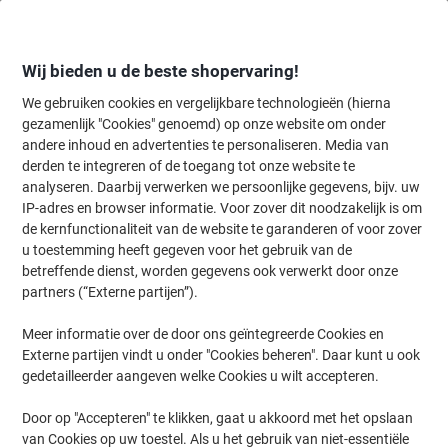
Meteen
Meteen
naar
naar
inhoud
navigatie
Wij bieden u de beste shopervaring!
We gebruiken cookies en vergelijkbare technologieën (hierna
gezamenlijk "Cookies" genoemd) op onze website om onder
Home
andere inhoud en advertenties te personaliseren. Media van
Inkt en Toner Zoekmachine
derden te integreren of de toegang tot onze website te
Zoek inkt, toner en labeltape voor uw printer
analyseren. Daarbij verwerken we persoonlijke gegevens, bijv. uw
IP-adres en browser informatie. Voor zover dit noodzakelijk is om
de kernfunctionaliteit van de website te garanderen of voor zover
Kies merk, reeks en model uit de opties hieronder
u toestemming heeft gegeven voor het gebruik van de
betreffende dienst, worden gegevens ook verwerkt door onze
Epson
partners (“Externe partijen”).
Meer informatie over de door ons geïntegreerde Cookies en
PP
Externe partijen vindt u onder "Cookies beheren". Daar kunt u ook
gedetailleerder aangeven welke Cookies u wilt accepteren.
Epson PP 100 II
Door op "Accepteren" te klikken, gaat u akkoord met het opslaan
van Cookies op uw toestel. Als u het gebruik van niet-essentiële