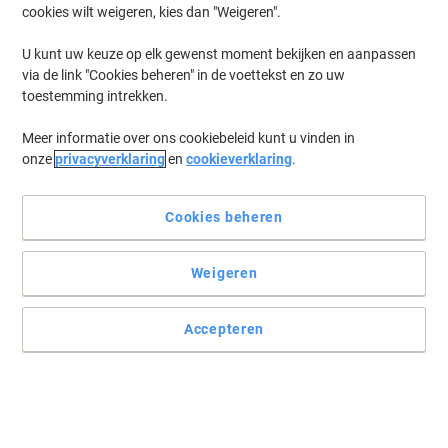
cookies wilt weigeren, kies dan "Weigeren".
Log in
om eerder opgeslagen printers en/of eerder gekochte cartridges
te tonen
U kunt uw keuze op elk gewenst moment bekijken en aanpassen
via de link "Cookies beheren" in de voettekst en zo uw
Het spijt ons, maar "Epson PP 100 II Printer Inkt
toestemming intrekken.
Cartridges" zijn niet beschikbaar.
Toe aan een upgrade? Bekijk ons assortiment
Meer informatie over ons cookiebeleid kunt u vinden in
kantoormachines...
onze
privacyverklaring
en
cookieverklaring
.
Printers
Labelprinters
Cookies beheren
Weigeren
Accepteren