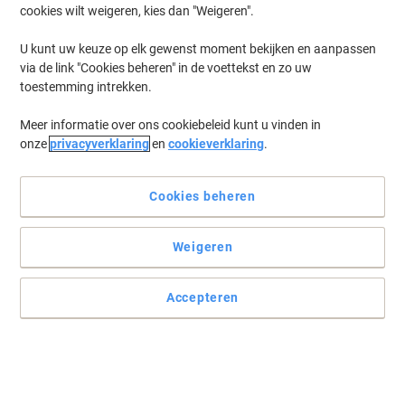
cookies wilt weigeren, kies dan "Weigeren".
Log in
om eerder opgeslagen printers en/of eerder gekochte cartridges
te tonen
U kunt uw keuze op elk gewenst moment bekijken en aanpassen
via de link "Cookies beheren" in de voettekst en zo uw
Epson Expression Home XP-3100 Printer Inkt Cartridges
(10)
toestemming intrekken.
Meer informatie over ons cookiebeleid kunt u vinden in
Filteren op
onze
privacyverklaring
en
cookieverklaring
.
Geschenk
Multipack
Epson 603 Origineel Inktcartridge
C13T03U64010 Zwart, cyaan, magenta,
Cookies beheren
geel Multipack 4 Stuks
Weigeren
Koop Meer,
Bespaar Meer
€ 44,59
Multipak
Vanaf 3 Multipakken
€ 53,95 Incl. btw
Accepteren
Momenteel op voorraad
Levertijd 2-3
werkdagen
Aantal