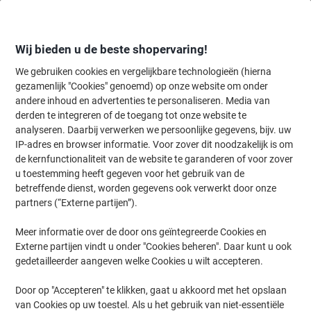
Meteen
Meteen
naar
naar
inhoud
navigatie
Wij bieden u de beste shopervaring!
We gebruiken cookies en vergelijkbare technologieën (hierna
gezamenlijk "Cookies" genoemd) op onze website om onder
Home
andere inhoud en advertenties te personaliseren. Media van
Inkt en Toner Zoekmachine
derden te integreren of de toegang tot onze website te
Zoek inkt, toner en labeltape voor uw printer
analyseren. Daarbij verwerken we persoonlijke gegevens, bijv. uw
IP-adres en browser informatie. Voor zover dit noodzakelijk is om
de kernfunctionaliteit van de website te garanderen of voor zover
Kies merk, reeks en model uit de opties hieronder
u toestemming heeft gegeven voor het gebruik van de
betreffende dienst, worden gegevens ook verwerkt door onze
Epson
partners (“Externe partijen”).
Meer informatie over de door ons geïntegreerde Cookies en
Expression Home XP
Externe partijen vindt u onder "Cookies beheren". Daar kunt u ook
gedetailleerder aangeven welke Cookies u wilt accepteren.
Epson Expression Home XP-3100
Door op "Accepteren" te klikken, gaat u akkoord met het opslaan
van Cookies op uw toestel. Als u het gebruik van niet-essentiële