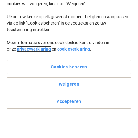
cookies wilt weigeren, kies dan "Weigeren".
Log in
om eerder opgeslagen printers en/of eerder gekochte cartridges
te tonen
U kunt uw keuze op elk gewenst moment bekijken en aanpassen
via de link "Cookies beheren" in de voettekst en zo uw
Canon Pixma TS 705 Printer Inkt Cartridges
(31)
toestemming intrekken.
Meer informatie over ons cookiebeleid kunt u vinden in
Filteren op
onze
privacyverklaring
en
cookieverklaring
.
Geschenk
Eigen merk
Viking PGI-580XL compatibele Canon
inktcartridge zwart
Cookies beheren
Koop Meer,
Bespaar Meer
Weigeren
€ 9,59
Stuk
Vanaf 3 Stuks
€ 11,60 Incl. btw
Accepteren
Momenteel op voorraad
Vóór 15:30 uur
besteld, volgende werkdag geleverd
Aantal
Geschenk
Eigen merk