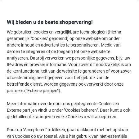
Meteen
Meteen
naar
naar
inhoud
navigatie
Wij bieden u de beste shopervaring!
We gebruiken cookies en vergelijkbare technologieën (hierna
gezamenlijk "Cookies" genoemd) op onze website om onder
Home
andere inhoud en advertenties te personaliseren. Media van
Inkt en Toner Zoekmachine
derden te integreren of de toegang tot onze website te
Zoek inkt, toner en labeltape voor uw printer
analyseren. Daarbij verwerken we persoonlijke gegevens, bijv. uw
IP-adres en browser informatie. Voor zover dit noodzakelijk is om
de kernfunctionaliteit van de website te garanderen of voor zover
Kies merk, reeks en model uit de opties hieronder
u toestemming heeft gegeven voor het gebruik van de
betreffende dienst, worden gegevens ook verwerkt door onze
Canon
partners (“Externe partijen”).
Meer informatie over de door ons geïntegreerde Cookies en
Pixma TS
Externe partijen vindt u onder "Cookies beheren". Daar kunt u ook
gedetailleerder aangeven welke Cookies u wilt accepteren.
Canon Pixma TS 705
Door op "Accepteren" te klikken, gaat u akkoord met het opslaan
van Cookies op uw toestel. Als u het gebruik van niet-essentiële