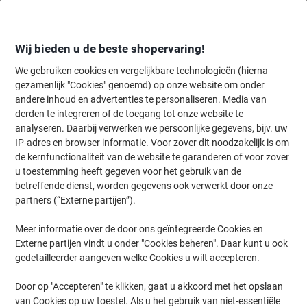
Meteen
Meteen
naar
naar
inhoud
navigatie
Wij bieden u de beste shopervaring!
We gebruiken cookies en vergelijkbare technologieën (hierna
gezamenlijk "Cookies" genoemd) op onze website om onder
Home
andere inhoud en advertenties te personaliseren. Media van
Inkt en Toner Zoekmachine
derden te integreren of de toegang tot onze website te
Zoek inkt, toner en labeltape voor uw printer
analyseren. Daarbij verwerken we persoonlijke gegevens, bijv. uw
IP-adres en browser informatie. Voor zover dit noodzakelijk is om
de kernfunctionaliteit van de website te garanderen of voor zover
Kies merk, reeks en model uit de opties hieronder
u toestemming heeft gegeven voor het gebruik van de
betreffende dienst, worden gegevens ook verwerkt door onze
Canon
partners (“Externe partijen”).
Meer informatie over de door ons geïntegreerde Cookies en
Pixma TS
Externe partijen vindt u onder "Cookies beheren". Daar kunt u ook
gedetailleerder aangeven welke Cookies u wilt accepteren.
Canon Pixma TS 3355
Door op "Accepteren" te klikken, gaat u akkoord met het opslaan
van Cookies op uw toestel. Als u het gebruik van niet-essentiële