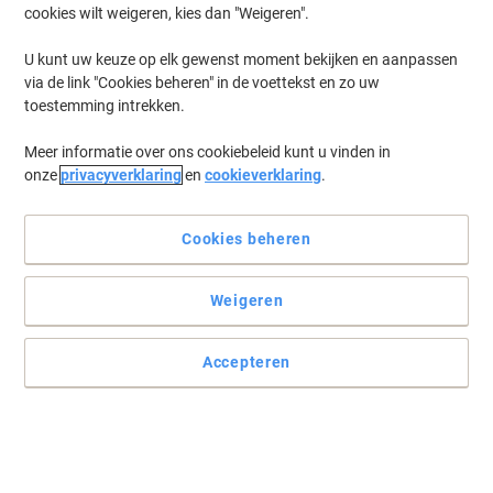
cookies wilt weigeren, kies dan "Weigeren".
Log in
om eerder opgeslagen printers en/of eerder gekochte cartridges
te tonen
U kunt uw keuze op elk gewenst moment bekijken en aanpassen
via de link "Cookies beheren" in de voettekst en zo uw
Canon Pixma TS 3355 Printer Inkt Cartridges
(16)
toestemming intrekken.
Meer informatie over ons cookiebeleid kunt u vinden in
Filteren op
onze
privacyverklaring
en
cookieverklaring
.
Geschenk
Eigen merk
Viking CL-546XL compatibele Canon
inktcartridge cyaan, magenta, geel
Cookies beheren
Koop Meer,
Bespaar Meer
Weigeren
€ 16,59
Stuk
Vanaf 3 Stuks
€ 20,07 Incl. btw
Accepteren
Momenteel op voorraad
Vóór 15:30 uur
besteld, volgende werkdag geleverd
Aantal
Geschenk
Eigen merk
Duurzaam