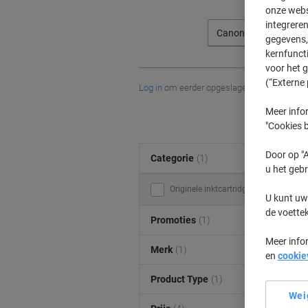
onze webs
integreren
Canon
gegevens, 
kernfunct
voor het 
(“Externe 
Log in
om eerder opgeslagen printers en/of 
Meer infor
"Cookies b
Door op "A
Categorie
(1)
u het gebr
Originele inktcartridges (5)
U kunt uw
de voette
Promoties
(1)
Meer info
Merk
(1)
en
cookie
Product Type
(1)
Wei