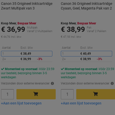
Canon 35 Origineel Inktcartridge
Canon 36 Origineel Inktcartridge
Zwart Multipak van 3
Cyaan, Geel, Magenta Pak van 2
Koop Meer,
Bespaar Meer
Koop Meer,
Bespaar Meer
€ 36,99
€ 38,99
Multipak
Pak
Vanaf 2 Multipakken
Vanaf 2 Pakken
€ 44,76 Incl. btw
€ 47,18 Incl. btw
Korting
K
Aantal
Excl. btw
Aantal
Excl. btw
1
€ 38,49
1
€ 40,49
2+
€ 36,99
-3%
2+
€ 38,99
-3%
Momenteel op voorraad
Vóór 23:59
Momenteel op voorraad
Vóór 23:59
uur besteld, bezorging binnen 3-5
uur besteld, bezorging binnen 3-5
werkdagen
werkdagen
Verzonden door externe leverancier
Verzonden door externe leverancier
Aantal
Aantal
Aan een lijst toevoegen
Aan een lijst toevoegen
In winkelwagen
In winkelwagen