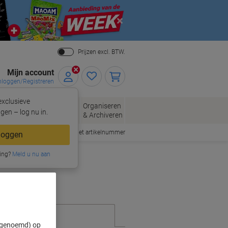
Close
Prijzen excl. BTW.
Mijn account
nloggen/Registreren
xclusieve
eloppen
Organiseren
Kantoorartikelen
gen – log nu in.
n
& Archiveren
Snel bestellen met artikelnummer
loggen
ing?
Meld u nu aan
" genoemd) op