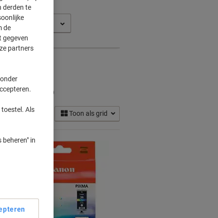
 derden te
oonlijke
a IP 100 V
m de
ft gegeven
ze partners
 onder
rtridges
accepteren.
(5)
toestel. Als
Toon als grid
 beheren" in
epteren