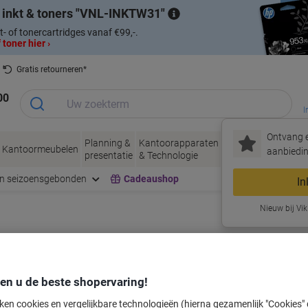
 inkt & toners
VNL-INKTW31
t- of tonercartridges vanaf €99,-.
 toner hier ›
Gratis retourneren*
00
I
Ontvang e
Planning &
Kantoorapparaten
Inkt &
Papier, Env
Kantoormeubelen
aanbiedin
presentatie
& Technologie
Toner
& Verpakke
en seizoensgebonden
Cadeaushop
In
Nieuw bij Vik
labeltape voor uw printer
den u de beste shopervaring!
Kies merk, reeks en model uit de opties hieronder
ken cookies en vergelijkbare technologieën (hierna gezamenlijk "Cookies