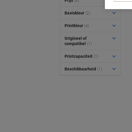
Prijs
(4)
Basiskleur
(2)
Printkleur
(4)
Origineel of
compatibel
(1)
Printcapaciteit
(1)
Beschikbaarheid
(1)