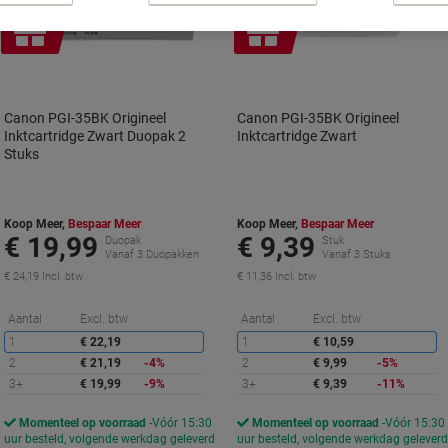
Geschenk
Geschenk
Canon PGI-35BK Origineel
Canon PGI-35BK Origineel
Inktcartridge Zwart Duopak 2
Inktcartridge Zwart
Stuks
Koop Meer,
Bespaar Meer
Koop Meer,
Bespaar Meer
€ 19,99
€ 9,39
Duopak
Stuk
Vanaf 3 Duopakken
Vanaf 3 Stuks
€ 24,19 Incl. btw
€ 11,36 Incl. btw
Korting
K
Aantal
Excl. btw
Aantal
Excl. btw
1
€ 22,19
1
€ 10,59
2
€ 21,19
-4%
2
€ 9,99
-5%
3+
€ 19,99
-9%
3+
€ 9,39
-11%
Momenteel op voorraad
Vóór 15:30
Momenteel op voorraad
Vóór 15:30
uur besteld, volgende werkdag geleverd
uur besteld, volgende werkdag gelever