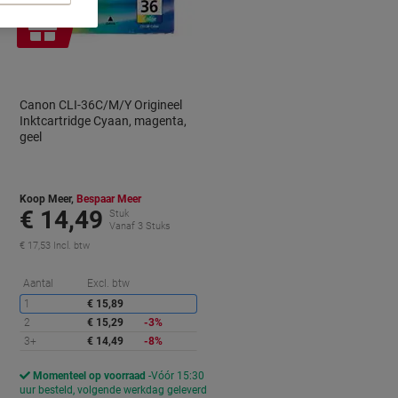
Geschenk
Canon CLI-36C/M/Y Origineel
Inktcartridge Cyaan, magenta,
geel
Koop Meer,
Bespaar Meer
€ 14,49
Stuk
Vanaf 3 Stuks
€ 17,53 Incl. btw
orting
Korting
Aantal
Excl. btw
1
€ 15,89
2
€ 15,29
-3%
3+
€ 14,49
-8%
Momenteel op voorraad
Vóór 15:30
d
uur besteld, volgende werkdag geleverd