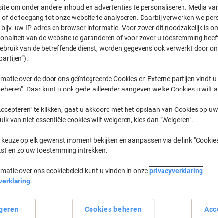
ite om onder andere inhoud en advertenties te personaliseren. Media van
 of de toegang tot onze website te analyseren. Daarbij verwerken we pers
Pixma IP
Canon Pixm
bijv. uw IP-adres en browser informatie. Voor zover dit noodzakelijk is o
ionaliteit van de website te garanderen of voor zover u toestemming hee
gebruik van de betreffende dienst, worden gegevens ook verwerkt door on
partijen”).
eerder gekochte cartridges te tonen
matie over de door ons geïntegreerde Cookies en Externe partijen vindt u
Canon Pixma IP 100 V Printer Inkt Ca
eheren". Daar kunt u ook gedetailleerder aangeven welke Cookies u wilt 
ccepteren" te klikken, gaat u akkoord met het opslaan van Cookies op uw 
Sorteer op:
uik van niet-essentiële cookies wilt weigeren, kies dan "Weigeren".
 keuze op elk gewenst moment bekijken en aanpassen via de link "Cookies
kst en zo uw toestemming intrekken.
rmatie over ons cookiebeleid kunt u vinden in onze
privacyverklaring
verklaring
.
geren
Cookies beheren
Acc