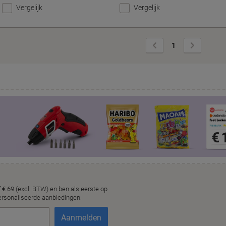
Vergelijk
Vergelijk
Vorige
Volgende
1
pagina
pagina