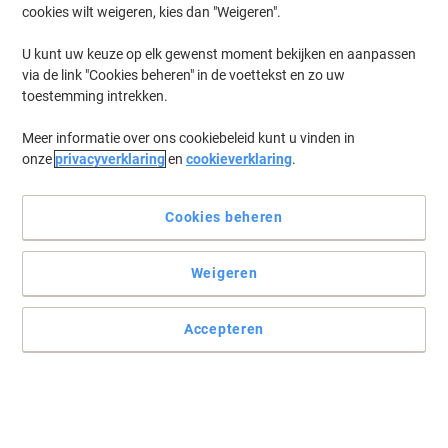
cookies wilt weigeren, kies dan "Weigeren".
Log in
om eerder opgeslagen printers en/of eerder gekochte cartridges
te tonen
U kunt uw keuze op elk gewenst moment bekijken en aanpassen
via de link "Cookies beheren" in de voettekst en zo uw
Canon MF 226 Printer Toner Cartridges
(2)
toestemming intrekken.
Meer informatie over ons cookiebeleid kunt u vinden in
Filteren op
onze
privacyverklaring
en
cookieverklaring
.
Geschenk
Eigen merk
Viking 737 compatibele Canon
tonercartridge zwart
Cookies beheren
Koop Meer,
Bespaar Meer
Weigeren
€ 34,59
Stuk
Vanaf 3 Stuks
€ 41,85 Incl. btw
Accepteren
Momenteel op voorraad
Vóór 15:30 uur
besteld, volgende werkdag geleverd
Aantal
Geschenk