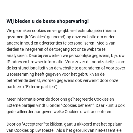
Meteen
Meteen
naar
naar
inhoud
navigatie
Wij bieden u de beste shopervaring!
We gebruiken cookies en vergelijkbare technologieën (hierna
gezamenlijk "Cookies" genoemd) op onze website om onder
Home
andere inhoud en advertenties te personaliseren. Media van
Inkt en Toner Zoekmachine
derden te integreren of de toegang tot onze website te
Zoek inkt, toner en labeltape voor uw printer
analyseren. Daarbij verwerken we persoonlijke gegevens, bijv. uw
IP-adres en browser informatie. Voor zover dit noodzakelijk is om
de kernfunctionaliteit van de website te garanderen of voor zover
Kies merk, reeks en model uit de opties hieronder
u toestemming heeft gegeven voor het gebruik van de
betreffende dienst, worden gegevens ook verwerkt door onze
Canon
partners (“Externe partijen”).
Meer informatie over de door ons geïntegreerde Cookies en
MF
Externe partijen vindt u onder "Cookies beheren". Daar kunt u ook
gedetailleerder aangeven welke Cookies u wilt accepteren.
Canon MF 226
Door op "Accepteren" te klikken, gaat u akkoord met het opslaan
van Cookies op uw toestel. Als u het gebruik van niet-essentiële