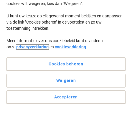
cookies wilt weigeren, kies dan "Weigeren".
Log in
om eerder opgeslagen printers en/of eerder gekochte cartridges
te tonen
U kunt uw keuze op elk gewenst moment bekijken en aanpassen
via de link "Cookies beheren" in de voettekst en zo uw
Canon MAXIFY MB 5370 Printer Inkt Cartridges
(16)
toestemming intrekken.
Meer informatie over ons cookiebeleid kunt u vinden in
Filteren op
onze
privacyverklaring
en
cookieverklaring
.
Geschenk
Eigen merk
Viking PGI-2500 compatibele Canon
inktcartridge cyaan
Cookies beheren
Koop Meer,
Bespaar Meer
Weigeren
€ 16,89
Stuk
Vanaf 3 Stuks
€ 20,44 Incl. btw
Accepteren
Momenteel op voorraad
Levertijd 2-3
werkdagen
Aantal
Geschenk
Eigen merk