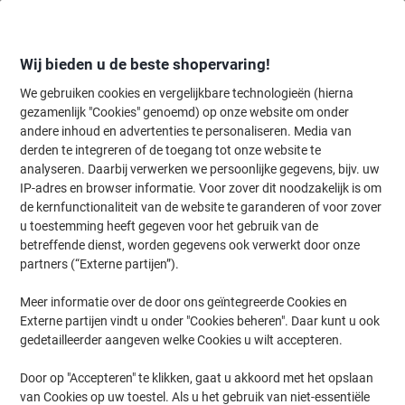
Meteen
Meteen
naar
naar
inhoud
navigatie
Wij bieden u de beste shopervaring!
We gebruiken cookies en vergelijkbare technologieën (hierna
gezamenlijk "Cookies" genoemd) op onze website om onder
Home
andere inhoud en advertenties te personaliseren. Media van
Inkt en Toner Zoekmachine
derden te integreren of de toegang tot onze website te
Zoek inkt, toner en labeltape voor uw printer
analyseren. Daarbij verwerken we persoonlijke gegevens, bijv. uw
IP-adres en browser informatie. Voor zover dit noodzakelijk is om
de kernfunctionaliteit van de website te garanderen of voor zover
Kies merk, reeks en model uit de opties hieronder
u toestemming heeft gegeven voor het gebruik van de
betreffende dienst, worden gegevens ook verwerkt door onze
Canon
partners (“Externe partijen”).
Meer informatie over de door ons geïntegreerde Cookies en
Maxify MB
Externe partijen vindt u onder "Cookies beheren". Daar kunt u ook
gedetailleerder aangeven welke Cookies u wilt accepteren.
Canon MAXIFY MB 5370
Door op "Accepteren" te klikken, gaat u akkoord met het opslaan
van Cookies op uw toestel. Als u het gebruik van niet-essentiële