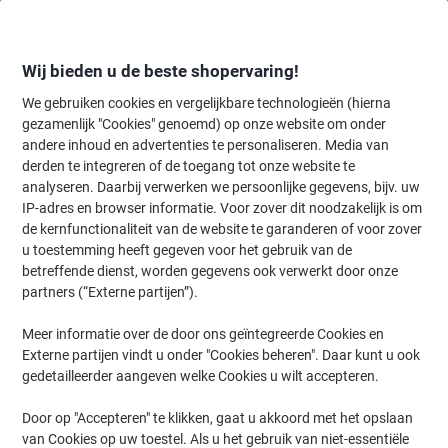
Meteen
Meteen
naar
naar
inhoud
navigatie
Wij bieden u de beste shopervaring!
We gebruiken cookies en vergelijkbare technologieën (hierna
gezamenlijk "Cookies" genoemd) op onze website om onder
Home
andere inhoud en advertenties te personaliseren. Media van
Inkt en Toner Zoekmachine
derden te integreren of de toegang tot onze website te
Zoek inkt, toner en labeltape voor uw printer
analyseren. Daarbij verwerken we persoonlijke gegevens, bijv. uw
IP-adres en browser informatie. Voor zover dit noodzakelijk is om
de kernfunctionaliteit van de website te garanderen of voor zover
Kies merk, reeks en model uit de opties hieronder
u toestemming heeft gegeven voor het gebruik van de
betreffende dienst, worden gegevens ook verwerkt door onze
Canon
partners (“Externe partijen”).
Meer informatie over de door ons geïntegreerde Cookies en
LBP
Externe partijen vindt u onder "Cookies beheren". Daar kunt u ook
gedetailleerder aangeven welke Cookies u wilt accepteren.
Canon LBP-470
Door op "Accepteren" te klikken, gaat u akkoord met het opslaan
van Cookies op uw toestel. Als u het gebruik van niet-essentiële