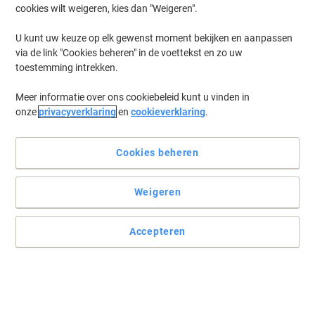
cookies wilt weigeren, kies dan "Weigeren".
Log in
om eerder opgeslagen printers en/of eerder gekochte cartridges
te tonen
U kunt uw keuze op elk gewenst moment bekijken en aanpassen
via de link "Cookies beheren" in de voettekst en zo uw
Canon LBP-470 Printer Toner Cartridges
(1)
toestemming intrekken.
Meer informatie over ons cookiebeleid kunt u vinden in
Filteren op
onze
privacyverklaring
en
cookieverklaring
.
Geschenk
Eigen merk
Viking 96A compatibele HP
tonercartridge C4096A zwart
Cookies beheren
Koop Meer,
Bespaar Meer
Weigeren
€ 66,99
Stuk
Vanaf 3 Stuks
€ 81,06 Incl. btw
Accepteren
Momenteel op voorraad
Levertijd 2-3
werkdagen
Aantal
Vorige
Volgende
1