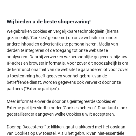
Meteen
Meteen
naar
naar
inhoud
navigatie
Wij bieden u de beste shopervaring!
We gebruiken cookies en vergelijkbare technologieën (hierna
gezamenlijk "Cookies" genoemd) op onze website om onder
Home
andere inhoud en advertenties te personaliseren. Media van
Inkt en Toner Zoekmachine
derden te integreren of de toegang tot onze website te
Zoek inkt, toner en labeltape voor uw printer
analyseren. Daarbij verwerken we persoonlijke gegevens, bijv. uw
IP-adres en browser informatie. Voor zover dit noodzakelijk is om
de kernfunctionaliteit van de website te garanderen of voor zover
Kies merk, reeks en model uit de opties hieronder
u toestemming heeft gegeven voor het gebruik van de
betreffende dienst, worden gegevens ook verwerkt door onze
Canon
partners (“Externe partijen”).
Meer informatie over de door ons geïntegreerde Cookies en
L
Externe partijen vindt u onder "Cookies beheren". Daar kunt u ook
gedetailleerder aangeven welke Cookies u wilt accepteren.
Canon L 380 S
Door op "Accepteren" te klikken, gaat u akkoord met het opslaan
van Cookies op uw toestel. Als u het gebruik van niet-essentiële