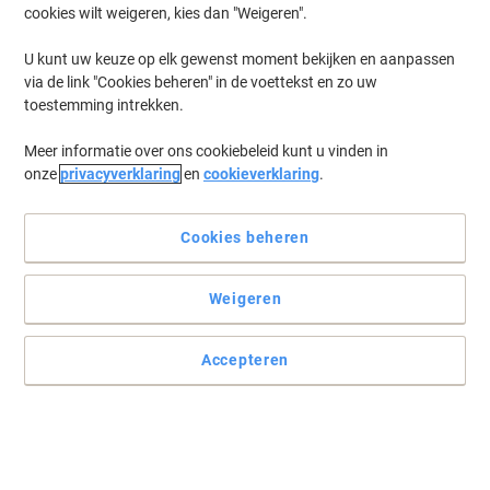
cookies wilt weigeren, kies dan "Weigeren".
Log in
om eerder opgeslagen printers en/of eerder gekochte cartridges
te tonen
U kunt uw keuze op elk gewenst moment bekijken en aanpassen
via de link "Cookies beheren" in de voettekst en zo uw
Canon L 380 S Printer Toner Cartridges
(2)
toestemming intrekken.
Meer informatie over ons cookiebeleid kunt u vinden in
Filteren op
onze
privacyverklaring
en
cookieverklaring
.
Geschenk
Eigen merk
Viking FX-8 compatibele Canon
tonercartridge zwart
Cookies beheren
Koop Meer,
Bespaar Meer
Weigeren
€ 38,79
Stuk
Vanaf 3 Stuks
€ 46,94 Incl. btw
Accepteren
Momenteel op voorraad
Levertijd 2-3
werkdagen
Aantal
Canon T Origineel Tonercartridge Zwart