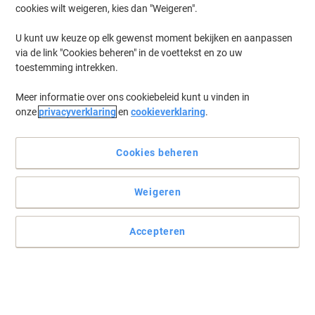
cookies wilt weigeren, kies dan "Weigeren".
Log in
om eerder opgeslagen printers en/of eerder gekochte cartridges
te tonen
U kunt uw keuze op elk gewenst moment bekijken en aanpassen
via de link "Cookies beheren" in de voettekst en zo uw
Canon IR Advance C 3520 i III Printer Toner Cartridges
(7)
toestemming intrekken.
Meer informatie over ons cookiebeleid kunt u vinden in
Filteren op
onze
privacyverklaring
en
cookieverklaring
.
Canon C-EXV 49 Origineel
Tonercartridge Zwart
Cookies beheren
Koop Meer,
Bespaar Meer
€ 81,99
Stuk
Vanaf 3 Stuks
Weigeren
€ 99,21 Incl. btw
Momenteel op voorraad
Levertijd 3-6
werkdagen
Accepteren
Verzonden door externe leverancier
Aantal
Canon C-EXV 49Y Origineel