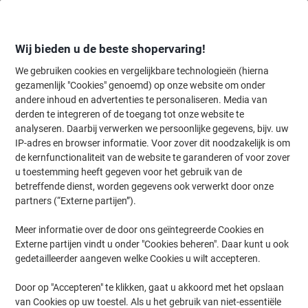
Meteen
Meteen
naar
naar
inhoud
navigatie
Wij bieden u de beste shopervaring!
We gebruiken cookies en vergelijkbare technologieën (hierna
gezamenlijk "Cookies" genoemd) op onze website om onder
Home
andere inhoud en advertenties te personaliseren. Media van
Inkt en Toner Zoekmachine
derden te integreren of de toegang tot onze website te
Zoek inkt, toner en labeltape voor uw printer
analyseren. Daarbij verwerken we persoonlijke gegevens, bijv. uw
IP-adres en browser informatie. Voor zover dit noodzakelijk is om
de kernfunctionaliteit van de website te garanderen of voor zover
Kies merk, reeks en model uit de opties hieronder
u toestemming heeft gegeven voor het gebruik van de
betreffende dienst, worden gegevens ook verwerkt door onze
Canon
partners (“Externe partijen”).
Meer informatie over de door ons geïntegreerde Cookies en
IR Advance C
Externe partijen vindt u onder "Cookies beheren". Daar kunt u ook
gedetailleerder aangeven welke Cookies u wilt accepteren.
Canon IR Advance C 3520 i III
Door op "Accepteren" te klikken, gaat u akkoord met het opslaan
van Cookies op uw toestel. Als u het gebruik van niet-essentiële