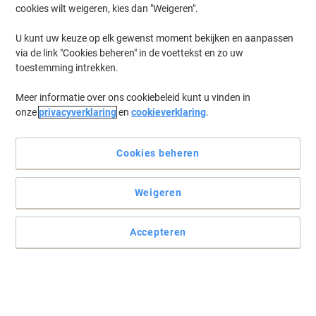
cookies wilt weigeren, kies dan "Weigeren".
Log in
om eerder opgeslagen printers en/of eerder gekochte cartridges
te tonen
U kunt uw keuze op elk gewenst moment bekijken en aanpassen
via de link "Cookies beheren" in de voettekst en zo uw
Canon F 10 P Printer Toner Cartridges
(1)
toestemming intrekken.
Meer informatie over ons cookiebeleid kunt u vinden in
Filteren op
onze
privacyverklaring
en
cookieverklaring
.
CR455 Inktlint Zwart, rood
Cookies beheren
Koop Meer,
Bespaar Meer
€ 3,49
Stuk
Vanaf 3 Stuks
€ 4,22 Incl. btw
Weigeren
Momenteel op voorraad
Levertijd 2-3
werkdagen
Aantal
Accepteren
Vorige
Volgende
1
pagina
pagina