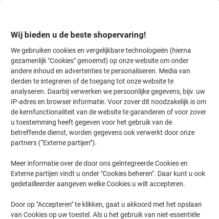
Meteen
Meteen
naar
naar
inhoud
navigatie
Wij bieden u de beste shopervaring!
We gebruiken cookies en vergelijkbare technologieën (hierna
gezamenlijk "Cookies" genoemd) op onze website om onder
Home
andere inhoud en advertenties te personaliseren. Media van
Inkt en Toner Zoekmachine
derden te integreren of de toegang tot onze website te
Zoek inkt, toner en labeltape voor uw printer
analyseren. Daarbij verwerken we persoonlijke gegevens, bijv. uw
IP-adres en browser informatie. Voor zover dit noodzakelijk is om
de kernfunctionaliteit van de website te garanderen of voor zover
Kies merk, reeks en model uit de opties hieronder
u toestemming heeft gegeven voor het gebruik van de
betreffende dienst, worden gegevens ook verwerkt door onze
Canon
partners (“Externe partijen”).
Meer informatie over de door ons geïntegreerde Cookies en
F
Externe partijen vindt u onder "Cookies beheren". Daar kunt u ook
gedetailleerder aangeven welke Cookies u wilt accepteren.
Canon F 10 P
Door op "Accepteren" te klikken, gaat u akkoord met het opslaan
van Cookies op uw toestel. Als u het gebruik van niet-essentiële