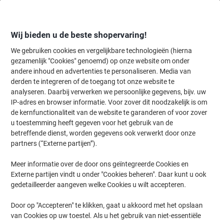
Meteen
Meteen
naar
naar
inhoud
navigatie
Wij bieden u de beste shopervaring!
We gebruiken cookies en vergelijkbare technologieën (hierna
gezamenlijk "Cookies" genoemd) op onze website om onder
Home
andere inhoud en advertenties te personaliseren. Media van
Inkt en Toner Zoekmachine
derden te integreren of de toegang tot onze website te
Zoek inkt, toner en labeltape voor uw printer
analyseren. Daarbij verwerken we persoonlijke gegevens, bijv. uw
IP-adres en browser informatie. Voor zover dit noodzakelijk is om
de kernfunctionaliteit van de website te garanderen of voor zover
Kies merk, reeks en model uit de opties hieronder
u toestemming heeft gegeven voor het gebruik van de
betreffende dienst, worden gegevens ook verwerkt door onze
Brother
partners (“Externe partijen”).
Meer informatie over de door ons geïntegreerde Cookies en
HL-L
Externe partijen vindt u onder "Cookies beheren". Daar kunt u ook
gedetailleerder aangeven welke Cookies u wilt accepteren.
Brother HL-L 8250 CDN
Door op "Accepteren" te klikken, gaat u akkoord met het opslaan
van Cookies op uw toestel. Als u het gebruik van niet-essentiële