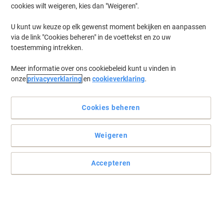
cookies wilt weigeren, kies dan "Weigeren".
Log in
om eerder opgeslagen printers en/of eerder gekochte cartridges
te tonen
U kunt uw keuze op elk gewenst moment bekijken en aanpassen
via de link "Cookies beheren" in de voettekst en zo uw
Brother HL-L 8250 CDN Printer Toner Cartridges
(13)
toestemming intrekken.
Meer informatie over ons cookiebeleid kunt u vinden in
Filteren op
onze
privacyverklaring
en
cookieverklaring
.
Geschenk
Eigen merk
Viking TN-326M compatibele Brother
tonercartridge magenta
Cookies beheren
Koop Meer,
Bespaar Meer
Weigeren
€ 61,49
Stuk
Vanaf 3 Stuks
€ 74,40 Incl. btw
Accepteren
Momenteel op voorraad
Levertijd 2-3
werkdagen
Aantal
Geschenk
Eigen merk