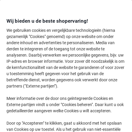
Meteen
Meteen
naar
naar
inhoud
navigatie
Wij bieden u de beste shopervaring!
We gebruiken cookies en vergelijkbare technologieën (hierna
gezamenlijk "Cookies" genoemd) op onze website om onder
Home
andere inhoud en advertenties te personaliseren. Media van
Inkt en Toner Zoekmachine
derden te integreren of de toegang tot onze website te
Zoek inkt, toner en labeltape voor uw printer
analyseren. Daarbij verwerken we persoonlijke gegevens, bijv. uw
IP-adres en browser informatie. Voor zover dit noodzakelijk is om
de kernfunctionaliteit van de website te garanderen of voor zover
Kies merk, reeks en model uit de opties hieronder
u toestemming heeft gegeven voor het gebruik van de
betreffende dienst, worden gegevens ook verwerkt door onze
Brother
partners (“Externe partijen”).
Meer informatie over de door ons geïntegreerde Cookies en
HL-L
Externe partijen vindt u onder "Cookies beheren". Daar kunt u ook
gedetailleerder aangeven welke Cookies u wilt accepteren.
Brother HL-L 6410 DN
Door op "Accepteren" te klikken, gaat u akkoord met het opslaan
van Cookies op uw toestel. Als u het gebruik van niet-essentiële