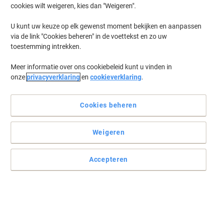
cookies wilt weigeren, kies dan "Weigeren".
Log in
om eerder opgeslagen printers en/of eerder gekochte cartridges
te tonen
U kunt uw keuze op elk gewenst moment bekijken en aanpassen
via de link "Cookies beheren" in de voettekst en zo uw
Brother HL-L 6410 DN Printer Toner Cartridges
(7)
toestemming intrekken.
Meer informatie over ons cookiebeleid kunt u vinden in
Filteren op
onze
privacyverklaring
en
cookieverklaring
.
Geschenk
Eigen merk
Nieuw bij Viking
Cookies beheren
Viking TN-3600 Compatibel Brother
Tonercartridge Zwart
Weigeren
Koop Meer,
Bespaar Meer
€ 46,69
Stuk
Vanaf 3 Stuks
Accepteren
€ 56,49 Incl. btw
Momenteel op voorraad
Levertijd 2-3
werkdagen
Aantal