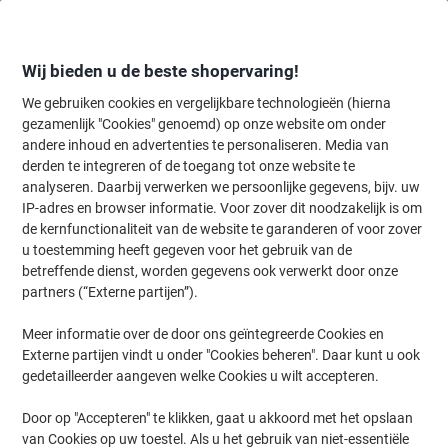
Meteen
Meteen
naar
naar
inhoud
navigatie
Wij bieden u de beste shopervaring!
We gebruiken cookies en vergelijkbare technologieën (hierna
gezamenlijk "Cookies" genoemd) op onze website om onder
Home
andere inhoud en advertenties te personaliseren. Media van
Inkt en Toner Zoekmachine
derden te integreren of de toegang tot onze website te
Zoek inkt, toner en labeltape voor uw printer
analyseren. Daarbij verwerken we persoonlijke gegevens, bijv. uw
IP-adres en browser informatie. Voor zover dit noodzakelijk is om
de kernfunctionaliteit van de website te garanderen of voor zover
Kies merk, reeks en model uit de opties hieronder
u toestemming heeft gegeven voor het gebruik van de
betreffende dienst, worden gegevens ook verwerkt door onze
Brother
partners (“Externe partijen”).
Meer informatie over de door ons geïntegreerde Cookies en
HL
Externe partijen vindt u onder "Cookies beheren". Daar kunt u ook
gedetailleerder aangeven welke Cookies u wilt accepteren.
Brother HL 5270 DN
Door op "Accepteren" te klikken, gaat u akkoord met het opslaan
van Cookies op uw toestel. Als u het gebruik van niet-essentiële