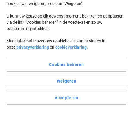
cookies wilt weigeren, kies dan "Weigeren".
Log in
om eerder opgeslagen printers en/of eerder gekochte cartridges
te tonen
U kunt uw keuze op elk gewenst moment bekijken en aanpassen
via de link "Cookies beheren" in de voettekst en zo uw
Brother HL 5200 Printer Toner Cartridges
(6)
toestemming intrekken.
Meer informatie over ons cookiebeleid kunt u vinden in
Filteren op
onze
privacyverklaring
en
cookieverklaring
.
Geschenk
Eigen merk
Viking TN-3130 compatibele Brother
tonercartridge zwart
Cookies beheren
Koop Meer,
Bespaar Meer
Weigeren
€ 48,99
Stuk
Vanaf 3 Stuks
€ 59,28 Incl. btw
Accepteren
Momenteel op voorraad
Levertijd 2-3
werkdagen
Aantal
Geschenk
Eigen merk