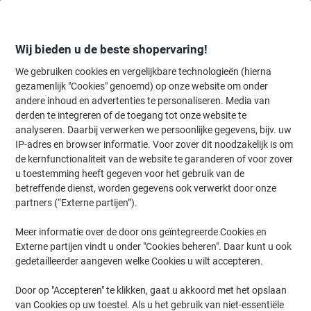
Meteen
Meteen
naar
naar
inhoud
navigatie
Wij bieden u de beste shopervaring!
We gebruiken cookies en vergelijkbare technologieën (hierna
gezamenlijk "Cookies" genoemd) op onze website om onder
Home
andere inhoud en advertenties te personaliseren. Media van
Inkt en Toner Zoekmachine
derden te integreren of de toegang tot onze website te
Zoek inkt, toner en labeltape voor uw printer
analyseren. Daarbij verwerken we persoonlijke gegevens, bijv. uw
IP-adres en browser informatie. Voor zover dit noodzakelijk is om
de kernfunctionaliteit van de website te garanderen of voor zover
Kies merk, reeks en model uit de opties hieronder
u toestemming heeft gegeven voor het gebruik van de
betreffende dienst, worden gegevens ook verwerkt door onze
Brother
partners (“Externe partijen”).
Meer informatie over de door ons geïntegreerde Cookies en
DCP-J
Externe partijen vindt u onder "Cookies beheren". Daar kunt u ook
gedetailleerder aangeven welke Cookies u wilt accepteren.
Brother DCP-J 4120
Door op "Accepteren" te klikken, gaat u akkoord met het opslaan
van Cookies op uw toestel. Als u het gebruik van niet-essentiële