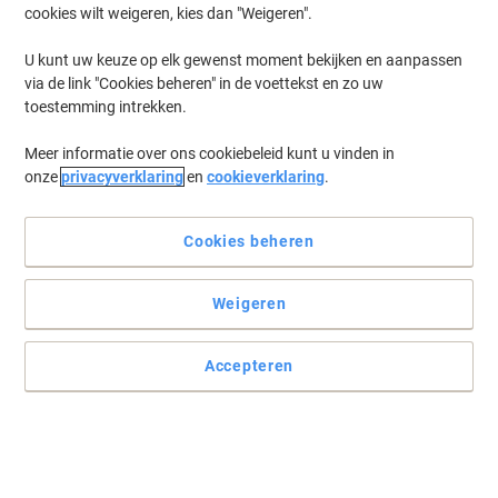
cookies wilt weigeren, kies dan "Weigeren".
Log in
om eerder opgeslagen printers en/of eerder gekochte cartridges
te tonen
U kunt uw keuze op elk gewenst moment bekijken en aanpassen
via de link "Cookies beheren" in de voettekst en zo uw
Brother DCP-J 4120 Printer Inkt Cartridges
(24)
toestemming intrekken.
Meer informatie over ons cookiebeleid kunt u vinden in
Filteren op
onze
privacyverklaring
en
cookieverklaring
.
Geschenk
Eigen merk
Viking LC223BK Compatibel Brother
Inktcartridge Zwart
Cookies beheren
Koop Meer,
Bespaar Meer
Weigeren
€ 12,19
Stuk
Vanaf 3 Stuks
€ 14,75 Incl. btw
Accepteren
Momenteel op voorraad
Levertijd 2-3
werkdagen
Aantal
Geschenk
Eigen merk