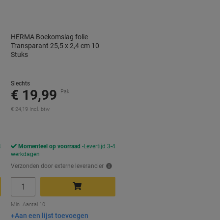
HERMA Boekomslag folie
Transparant 25,5 x 2,4 cm 10
Stuks
Slechts
€ 19,99
Pak
€ 24,19 Incl. btw
4
Momenteel op voorraad
Levertijd 3-4
werkdagen
Verzonden door externe leverancier
Aantal
In winkelwagen
Min. Aantal 10
Aan een lijst toevoegen