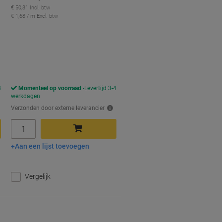
€ 50,81 Incl. btw
€ 1,68 / m Excl. btw
orting
3
Momenteel op voorraad
Levertijd 3-4
werkdagen
Verzonden door externe leverancier
Aantal
Aan een lijst toevoegen
In winkelwagen
Vergelijk