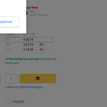
Koop Meer,
Bespaar Meer
€ 19,99
Stuk
Vanaf 10 Stuks
€ 24,19 Incl. btw
epteren
€ 2,00 / m Excl. btw
Korting
Aantal
Excl. btw
1-4
€ 22,19
5-9
€ 21,19
-4%
10+
€ 19,99
-9%
4
Momenteel op voorraad
Levertijd 2-3
werkdagen
Aantal
Aan een lijst toevoegen
In winkelwagen
Vergelijk