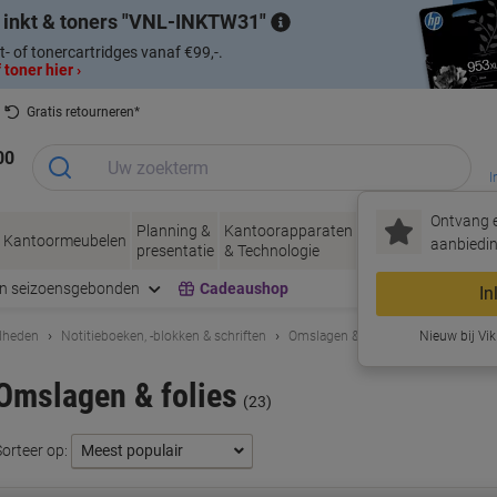
 inkt & toners
VNL-INKTW31
t- of tonercartridges vanaf €99,-.
 toner hier ›
Gratis retourneren*
00
I
Ontvang e
Planning &
Kantoorapparaten
Inkt &
Papier, Env
Kantoormeubelen
aanbiedin
presentatie
& Technologie
Toner
& Verpakke
en seizoensgebonden
Cadeaushop
In
dheden
Notitieboeken, -blokken & schriften
Omslagen & folies
Nieuw bij Vik
Omslagen & folies
(23)
Sorteer op: