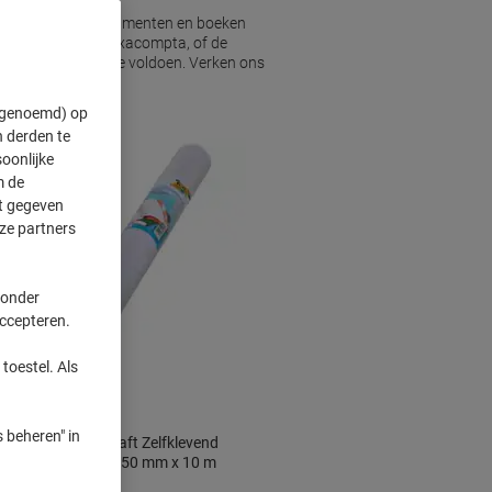
erming voor uw documenten en boeken
eelzijdigheid van Exacompta, of de
aan uw behoeften te voldoen. Verken ons
unt houden.
" genoemd) op
 derden te
oonlijke
m de
ft gegeven
ze partners
 onder
accepteren.
toestel. Als
 beheren" in
Folia Boekenkaft Zelfklevend
Transparant 450 mm x 10 m