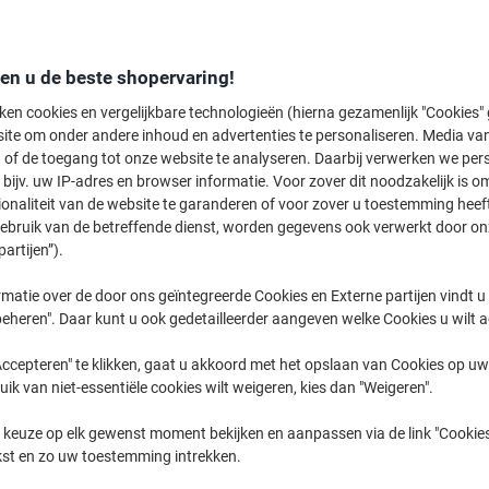
Welkom bij onze categorie Omslagen & folies, waar u de perfecte besch
kunt vinden. Of u nu kiest voor de betrouwbare kwaliteit van HERMA, de v
kleurrijke opties van Folia, wij bieden een breed scala aan producten om 
den u de beste shopervaring!
assortiment en ontdek hoe u uw papieren georganiseerd en beschermd k
ken cookies en vergelijkbare technologieën (hierna gezamenlijk "Cookies
ite om onder andere inhoud en advertenties te personaliseren. Media van
 of de toegang tot onze website te analyseren. Daarbij verwerken we pers
bijv. uw IP-adres en browser informatie. Voor zover dit noodzakelijk is o
ionaliteit van de website te garanderen of voor zover u toestemming hee
gebruik van de betreffende dienst, worden gegevens ook verwerkt door on
partijen”).
matie over de door ons geïntegreerde Cookies en Externe partijen vindt u
eheren". Daar kunt u ook gedetailleerder aangeven welke Cookies u wilt 
ccepteren" te klikken, gaat u akkoord met het opslaan van Cookies op uw 
uik van niet-essentiële cookies wilt weigeren, kies dan "Weigeren".
 keuze op elk gewenst moment bekijken en aanpassen via de link "Cookies
Folia Zelfklevend kaftfolie 240/25
HERMA 7010 Zelfklevende Folie
kst en zo uw toestemming intrekken.
Transparent 450 mm x 25 m
Transparent 400 mm x 10m