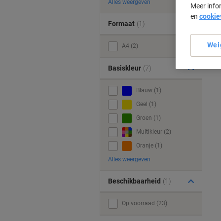
Alles weergeven
Meer info
en
cookie
Formaat
(1)
Wei
A4 (2)
Basiskleur
(7)
Blauw (1)
Geel (1)
Groen (1)
Multikleur (2)
Oranje (1)
Alles weergeven
Beschikbaarheid
(1)
Op voorraad (23)