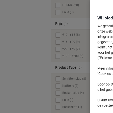
HERMA (20)
Folia (3)
Wij bie
Prijs
(4)
We gebrui
onze webs
€10 - €15 (5)
integreren
gegevens, 
€15 - €20 (9)
kernfunct
€20 - €50 (7)
voor het 
€100 - €200 (2)
(“Externe 
Product Type
(6)
Meer infor
"Cookies b
Schriftomslag (8)
Door op "A
Kaftfolie (7)
u het gebr
Boekomslag (4)
Folie (2)
U kunt uw
de voette
Boekenkaft (1)