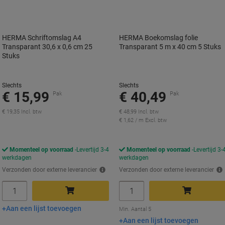
HERMA Schriftomslag A4
HERMA Boekomslag folie
Transparant 30,6 x 0,6 cm 25
Transparant 5 m x 40 cm 5 Stuks
Stuks
Slechts
Slechts
€ 15,99
€ 40,49
Pak
Pak
€ 19,35 Incl. btw
€ 48,99 Incl. btw
€ 1,62 / m Excl. btw
Momenteel op voorraad
Levertijd 3-4
Momenteel op voorraad
Levertijd 3-
werkdagen
werkdagen
Verzonden door externe leverancier
Verzonden door externe leverancier
Aantal
Aantal
Aan een lijst toevoegen
In winkelwagen
In winkelwagen
Min. Aantal 5
Aan een lijst toevoegen