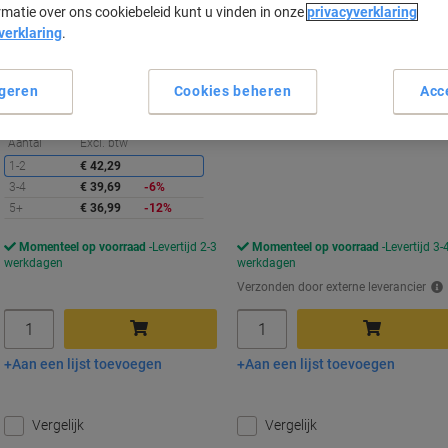
rmatie over ons cookiebeleid kunt u vinden in onze
privacyverklaring
verklaring
Koop Meer,
.
Bespaar Meer
Slechts
€ 36,99
€ 16,99
Stuk
Rol
Vanaf 5 Stuks
€ 44,76 Incl. btw
€ 20,56 Incl. btw
geren
Cookies beheren
Acc
€ 1,48 / m Excl. btw
€ 1,70 / m Excl. btw
Korting
Aantal
Excl. btw
1-2
€ 42,29
3-4
€ 39,69
-6%
5+
€ 36,99
-12%
Momenteel op voorraad
Levertijd 2-3
Momenteel op voorraad
Levertijd 3-
werkdagen
werkdagen
Verzonden door externe leverancier
Aantal
Aantal
Aan een lijst toevoegen
Aan een lijst toevoegen
In winkelwagen
In winkelwagen
Vergelijk
Vergelijk