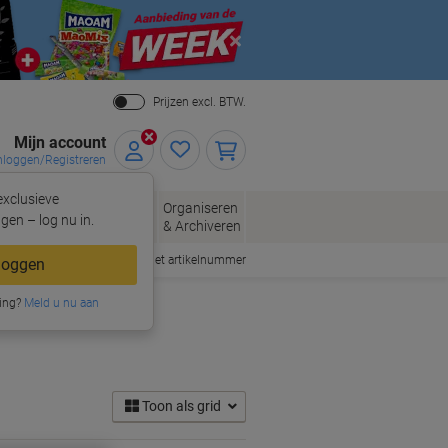
Close
Prijzen excl. BTW.
Mijn account
nloggen/Registreren
xclusieve
eloppen
Organiseren
Kantoorartikelen
gen – log nu in.
n
& Archiveren
Snel bestellen met artikelnummer
loggen
ing?
Meld u nu aan
Toon als grid