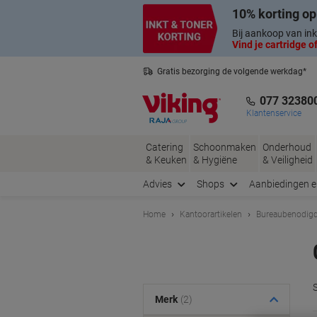
Meteen
Meteen
10% korting op
naar
naar
inhoud
navigatie
Bij aankoop van ink
Vind je cartridge of
Gratis bezorging de volgende werkdag*
Nederlandse klantenservice
077 32380
Klantenservice
Catering
Schoonmaken
Onderhoud
& Keuken
& Hygiëne
& Veiligheid
Advies
Shops
Aanbiedingen 
Home
Kantoorartikelen
Bureaubenodig
Merk
(2)