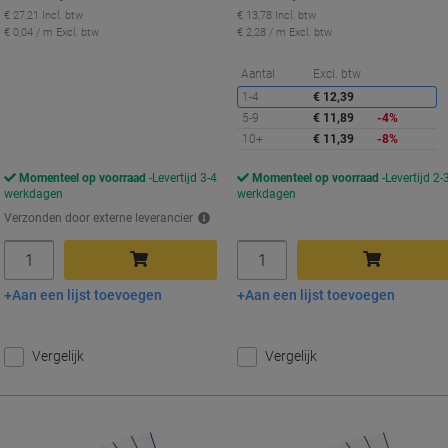
€ 27,21 Incl. btw
€ 13,78 Incl. btw
€ 0,04 / m Excl. btw
€ 2,28 / m Excl. btw
K
Aantal
Excl. btw
1-4
€ 12,39
5-9
€ 11,89
-4%
10+
€ 11,39
-8%
Momenteel op voorraad
Levertijd 3-4
Momenteel op voorraad
Levertijd 2-
werkdagen
werkdagen
Verzonden door externe leverancier
Aantal
Aantal
Aan een lijst toevoegen
Aan een lijst toevoegen
In winkelwagen
In winkelwagen
Vergelijk
Vergelijk