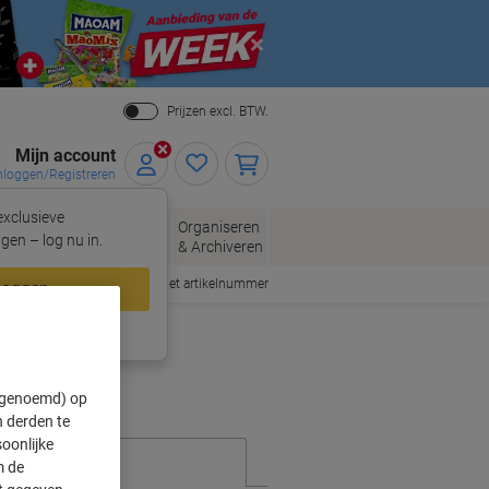
Close
Prijzen excl. BTW.
Mijn account
nloggen/Registreren
xclusieve
eloppen
Organiseren
Kantoorartikelen
gen – log nu in.
n
& Archiveren
Snel bestellen met artikelnummer
loggen
ing?
Meld u nu aan
" genoemd) op
 derden te
oonlijke
m de