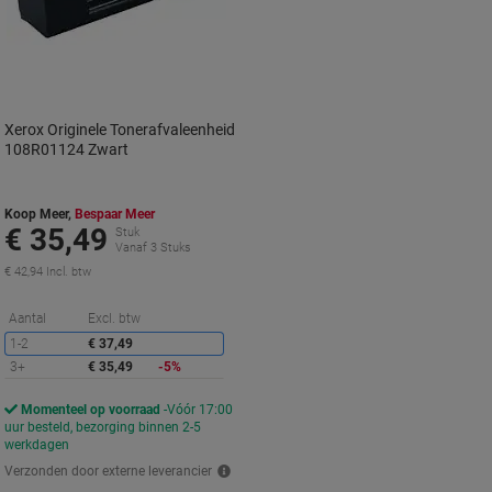
Xerox Originele Tonerafvaleenheid
108R01124 Zwart
Koop Meer,
Bespaar Meer
€ 35,49
Stuk
Vanaf 3 Stuks
€ 42,94 Incl. btw
Korting
Aantal
Excl. btw
1-2
€ 37,49
3+
€ 35,49
-5%
Momenteel op voorraad
Vóór 17:00
uur besteld, bezorging binnen 2-5
werkdagen
Verzonden door externe leverancier