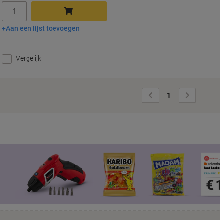
Aantal
Aan een lijst toevoegen
In winkelwagen
Vergelijk
Vorige
Volgende
1
pagina
pagina