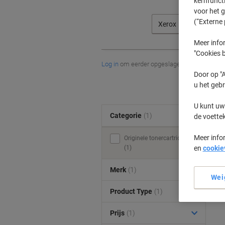
kernfunct
voor het 
(“Externe 
Xerox
Meer infor
"Cookies b
Log in
om eerder opgeslagen printers en/of 
Door op "A
u het gebr
U kunt uw
Categorie
(1)
de voette
Meer info
Originele tonercartridges
(1)
en
cookie
Merk
(1)
Wei
Product Type
(1)
Prijs
(1)