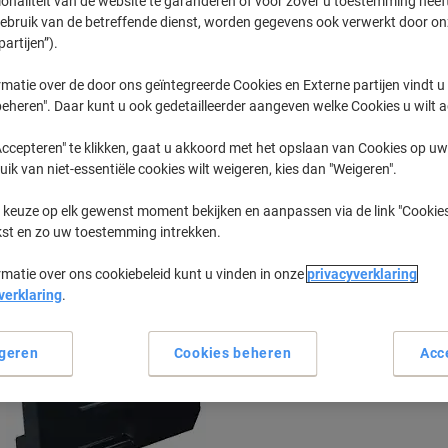
ionaliteit van de website te garanderen of voor zover u toestemming hee
gebruik van de betreffende dienst, worden gegevens ook verwerkt door on
partijen”).
Workcentre
Xerox Work
matie over de door ons geïntegreerde Cookies en Externe partijen vindt u
eheren". Daar kunt u ook gedetailleerder aangeven welke Cookies u wilt 
eerder gekochte cartridges te tonen
ccepteren" te klikken, gaat u akkoord met het opslaan van Cookies op uw 
uik van niet-essentiële cookies wilt weigeren, kies dan "Weigeren".
Xerox Workcentre 6655 Printer Toner 
 keuze op elk gewenst moment bekijken en aanpassen via de link "Cookies
kst en zo uw toestemming intrekken.
Sorteer op:
rmatie over ons cookiebeleid kunt u vinden in onze
privacyverklaring
verklaring
.
geren
Cookies beheren
Acc