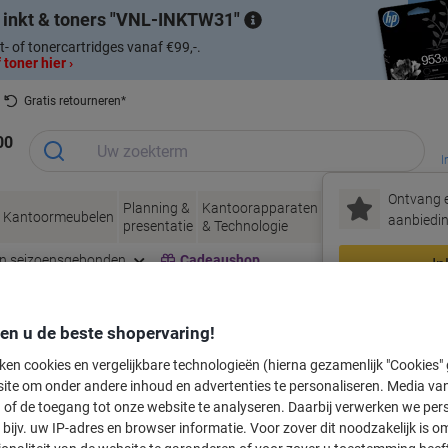
 inkt & toners
VNL-INKTW31
t- of tonercartridges vanaf €99,-.
 toner hier ›
Gratis retourneren*
00
I
Ontvang e
Planning &
Kantoorapparaten
Inkt &
Papier, Env
Kantoormeubelen
aanbiedin
presentatie
& Technologie
Toner
& Verpakke
en seizoensgebonden
Cadeaushop
In
Nieuw bij Vik
den u de beste shopervaring!
labeltape voor uw printer
ken cookies en vergelijkbare technologieën (hierna gezamenlijk "Cookies
ite om onder andere inhoud en advertenties te personaliseren. Media van
 of de toegang tot onze website te analyseren. Daarbij verwerken we pers
Kies merk, reeks en model uit de opties hieronder
bijv. uw IP-adres en browser informatie. Voor zover dit noodzakelijk is o