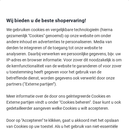
Meteen
Meteen
naar
naar
inhoud
navigatie
Wij bieden u de beste shopervaring!
We gebruiken cookies en vergelijkbare technologieën (hierna
gezamenlijk "Cookies" genoemd) op onze website om onder
Home
andere inhoud en advertenties te personaliseren. Media van
Inkt en Toner Zoekmachine
derden te integreren of de toegang tot onze website te
Zoek inkt, toner en labeltape voor uw printer
analyseren. Daarbij verwerken we persoonlijke gegevens, bijv. uw
IP-adres en browser informatie. Voor zover dit noodzakelijk is om
de kernfunctionaliteit van de website te garanderen of voor zover
Kies merk, reeks en model uit de opties hieronder
u toestemming heeft gegeven voor het gebruik van de
betreffende dienst, worden gegevens ook verwerkt door onze
Xerox
partners (“Externe partijen”).
Meer informatie over de door ons geïntegreerde Cookies en
Workcentre
Externe partijen vindt u onder "Cookies beheren". Daar kunt u ook
gedetailleerder aangeven welke Cookies u wilt accepteren.
Xerox Workcentre 5875
Door op "Accepteren" te klikken, gaat u akkoord met het opslaan
van Cookies op uw toestel. Als u het gebruik van niet-essentiële