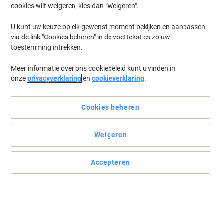
cookies wilt weigeren, kies dan "Weigeren".
Log in
om eerder opgeslagen printers en/of eerder gekochte cartridges
te tonen
U kunt uw keuze op elk gewenst moment bekijken en aanpassen
via de link "Cookies beheren" in de voettekst en zo uw
Xerox Workcentre 5875 Printer Toner Cartridges
(1)
toestemming intrekken.
Meer informatie over ons cookiebeleid kunt u vinden in
Filteren op
onze
privacyverklaring
en
cookieverklaring
.
Xerox 008R12964 Nietjes Cartridge
Cookies beheren
Koop Meer,
Bespaar Meer
€ 194,99
Stuk
Vanaf 3 Stuks
€ 235,94 Incl. btw
Weigeren
Tijdelijk uitverkocht
Stuur mij een e-mail zodra dit artikel weer
beschikbaar is.
Accepteren
Houdt mij op de hoogte
Vorige
Volgende
1
pagina
pagina