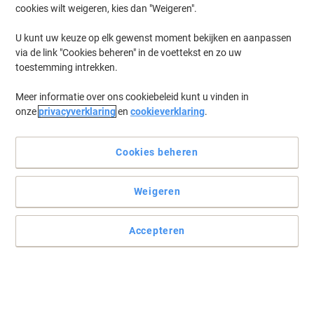
cookies wilt weigeren, kies dan "Weigeren".
Log in
om eerder opgeslagen printers en/of eerder gekochte cartridges
te tonen
U kunt uw keuze op elk gewenst moment bekijken en aanpassen
via de link "Cookies beheren" in de voettekst en zo uw
Xerox WC 7425 Vrbx Printer Toner Cartridges
(2)
toestemming intrekken.
Meer informatie over ons cookiebeleid kunt u vinden in
Filteren op
onze
privacyverklaring
en
cookieverklaring
.
Xerox Nietcartridge 008R12925
Cookies beheren
Koop Meer,
Bespaar Meer
€ 239,99
Stuk
Vanaf 2 Stuks
€ 290,39 Incl. btw
Weigeren
Tijdelijk uitverkocht
Stuur mij een e-mail zodra dit artikel weer
beschikbaar is.
Accepteren
Houdt mij op de hoogte
Xerox 008R12964 Nietjes Cartridge