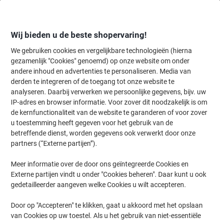
Meteen
Meteen
naar
naar
inhoud
navigatie
Wij bieden u de beste shopervaring!
We gebruiken cookies en vergelijkbare technologieën (hierna
gezamenlijk "Cookies" genoemd) op onze website om onder
Home
andere inhoud en advertenties te personaliseren. Media van
Inkt en Toner Zoekmachine
derden te integreren of de toegang tot onze website te
Zoek inkt, toner en labeltape voor uw printer
analyseren. Daarbij verwerken we persoonlijke gegevens, bijv. uw
IP-adres en browser informatie. Voor zover dit noodzakelijk is om
de kernfunctionaliteit van de website te garanderen of voor zover
Kies merk, reeks en model uit de opties hieronder
u toestemming heeft gegeven voor het gebruik van de
betreffende dienst, worden gegevens ook verwerkt door onze
Xerox
partners (“Externe partijen”).
Meer informatie over de door ons geïntegreerde Cookies en
WC
Externe partijen vindt u onder "Cookies beheren". Daar kunt u ook
gedetailleerder aangeven welke Cookies u wilt accepteren.
Xerox WC 7425 Vrbx
Door op "Accepteren" te klikken, gaat u akkoord met het opslaan
van Cookies op uw toestel. Als u het gebruik van niet-essentiële