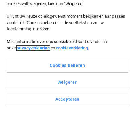
cookies wilt weigeren, kies dan "Weigeren".
Log in
om eerder opgeslagen printers en/of eerder gekochte cartridges
te tonen
U kunt uw keuze op elk gewenst moment bekijken en aanpassen
via de link "Cookies beheren" in de voettekst en zo uw
Xerox WC 5875 Printer Toner Cartridges
(1)
toestemming intrekken.
Meer informatie over ons cookiebeleid kunt u vinden in
Filteren op
onze
privacyverklaring
en
cookieverklaring
.
Xerox 008R12964 Nietjes Cartridge
Cookies beheren
Koop Meer,
Bespaar Meer
€ 194,99
Stuk
Vanaf 3 Stuks
€ 235,94 Incl. btw
Weigeren
Tijdelijk uitverkocht
Stuur mij een e-mail zodra dit artikel weer
beschikbaar is.
Accepteren
Houdt mij op de hoogte
Vorige
Volgende
1
pagina
pagina