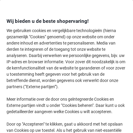
Meteen
Meteen
naar
naar
inhoud
navigatie
Wij bieden u de beste shopervaring!
We gebruiken cookies en vergelijkbare technologieën (hierna
gezamenlijk "Cookies" genoemd) op onze website om onder
Home
andere inhoud en advertenties te personaliseren. Media van
Inkt en Toner Zoekmachine
derden te integreren of de toegang tot onze website te
Zoek inkt, toner en labeltape voor uw printer
analyseren. Daarbij verwerken we persoonlijke gegevens, bijv. uw
IP-adres en browser informatie. Voor zover dit noodzakelijk is om
de kernfunctionaliteit van de website te garanderen of voor zover
Kies merk, reeks en model uit de opties hieronder
u toestemming heeft gegeven voor het gebruik van de
betreffende dienst, worden gegevens ook verwerkt door onze
Xerox
partners (“Externe partijen”).
Meer informatie over de door ons geïntegreerde Cookies en
WC
Externe partijen vindt u onder "Cookies beheren". Daar kunt u ook
gedetailleerder aangeven welke Cookies u wilt accepteren.
Xerox WC 5875
Door op "Accepteren" te klikken, gaat u akkoord met het opslaan
van Cookies op uw toestel. Als u het gebruik van niet-essentiële