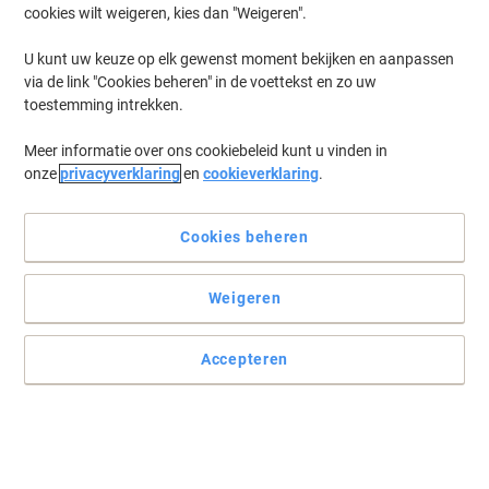
cookies wilt weigeren, kies dan "Weigeren".
Log in
om eerder opgeslagen printers en/of eerder gekochte cartridges
te tonen
U kunt uw keuze op elk gewenst moment bekijken en aanpassen
via de link "Cookies beheren" in de voettekst en zo uw
Xerox Phaser 6700 DXM Printer Toner Cartridges
(1)
toestemming intrekken.
Meer informatie over ons cookiebeleid kunt u vinden in
Filteren op
onze
privacyverklaring
en
cookieverklaring
.
Xerox 008R12964 Nietjes Cartridge
Cookies beheren
Koop Meer,
Bespaar Meer
€ 194,99
Stuk
Vanaf 3 Stuks
€ 235,94 Incl. btw
Weigeren
Tijdelijk uitverkocht
Stuur mij een e-mail zodra dit artikel weer
beschikbaar is.
Accepteren
Houdt mij op de hoogte
Vorige
Volgende
1
pagina
pagina