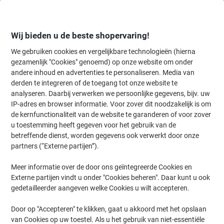
Meteen
Meteen
naar
naar
inhoud
navigatie
Wij bieden u de beste shopervaring!
We gebruiken cookies en vergelijkbare technologieën (hierna
gezamenlijk "Cookies" genoemd) op onze website om onder
Home
andere inhoud en advertenties te personaliseren. Media van
Inkt en Toner Zoekmachine
derden te integreren of de toegang tot onze website te
Zoek inkt, toner en labeltape voor uw printer
analyseren. Daarbij verwerken we persoonlijke gegevens, bijv. uw
IP-adres en browser informatie. Voor zover dit noodzakelijk is om
de kernfunctionaliteit van de website te garanderen of voor zover
Kies merk, reeks en model uit de opties hieronder
u toestemming heeft gegeven voor het gebruik van de
betreffende dienst, worden gegevens ook verwerkt door onze
Xerox
partners (“Externe partijen”).
Meer informatie over de door ons geïntegreerde Cookies en
Phaser
Externe partijen vindt u onder "Cookies beheren". Daar kunt u ook
gedetailleerder aangeven welke Cookies u wilt accepteren.
Xerox Phaser 6700 DXM
Door op "Accepteren" te klikken, gaat u akkoord met het opslaan
van Cookies op uw toestel. Als u het gebruik van niet-essentiële