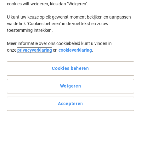
cookies wilt weigeren, kies dan "Weigeren".
Log in
om eerder opgeslagen printers en/of eerder gekochte cartridges
te tonen
U kunt uw keuze op elk gewenst moment bekijken en aanpassen
via de link "Cookies beheren" in de voettekst en zo uw
Xerox Phaser 6510 V/DNI
(6)
toestemming intrekken.
Meer informatie over ons cookiebeleid kunt u vinden in
Filteren op
onze
privacyverklaring
en
cookieverklaring
.
Xerox 108R01416 Tonerafvaleenheid
Cookies beheren
Koop Meer,
Bespaar Meer
€ 35,49
Stuk
Vanaf 3 Stuks
€ 42,94 Incl. btw
Weigeren
Momenteel op voorraad
Levertijd 3-5
werkdagen
Verzonden door externe leverancier
Accepteren
Aantal
Xerox Tonercartridge 106R03480 Zwart