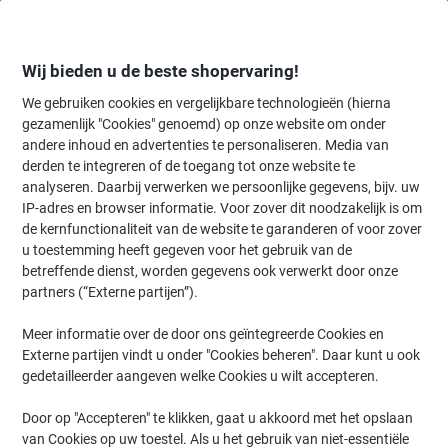
Meteen
Meteen
naar
naar
inhoud
navigatie
Wij bieden u de beste shopervaring!
We gebruiken cookies en vergelijkbare technologieën (hierna
gezamenlijk "Cookies" genoemd) op onze website om onder
Home
andere inhoud en advertenties te personaliseren. Media van
Inkt en Toner Zoekmachine
derden te integreren of de toegang tot onze website te
Zoek inkt, toner en labeltape voor uw printer
analyseren. Daarbij verwerken we persoonlijke gegevens, bijv. uw
IP-adres en browser informatie. Voor zover dit noodzakelijk is om
de kernfunctionaliteit van de website te garanderen of voor zover
Kies merk, reeks en model uit de opties hieronder
u toestemming heeft gegeven voor het gebruik van de
betreffende dienst, worden gegevens ook verwerkt door onze
Xerox
partners (“Externe partijen”).
Meer informatie over de door ons geïntegreerde Cookies en
Phaser
Externe partijen vindt u onder "Cookies beheren". Daar kunt u ook
gedetailleerder aangeven welke Cookies u wilt accepteren.
Xerox Phaser 6510 V/DNI
Door op "Accepteren" te klikken, gaat u akkoord met het opslaan
van Cookies op uw toestel. Als u het gebruik van niet-essentiële