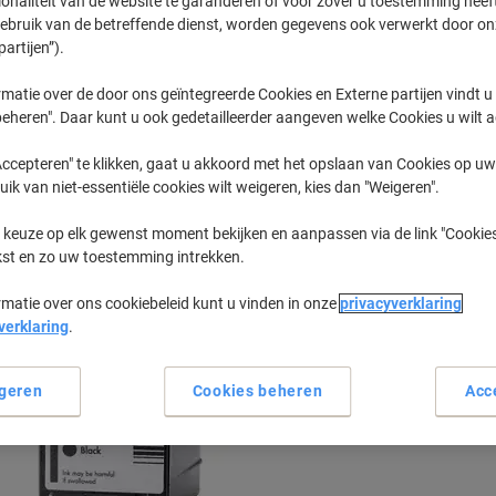
ionaliteit van de website te garanderen of voor zover u toestemming hee
gebruik van de betreffende dienst, worden gegevens ook verwerkt door on
partijen”).
Tellerscan
Tellerscan 
matie over de door ons geïntegreerde Cookies en Externe partijen vindt u
eheren". Daar kunt u ook gedetailleerder aangeven welke Cookies u wilt 
eerder gekochte cartridges te tonen
ccepteren" te klikken, gaat u akkoord met het opslaan van Cookies op uw 
uik van niet-essentiële cookies wilt weigeren, kies dan "Weigeren".
Tellerscan 215 Printer Inkt Cartridge
 keuze op elk gewenst moment bekijken en aanpassen via de link "Cookies
kst en zo uw toestemming intrekken.
Sorteer op:
rmatie over ons cookiebeleid kunt u vinden in onze
privacyverklaring
verklaring
.
geren
Cookies beheren
Acc