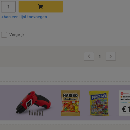
Aantal
Aan een lijst toevoegen
In winkelwagen
Vergelijk
Vorige
Volgende
1
pagina
pagina