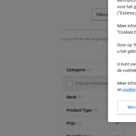
kernfunct
voor het 
(“Externe 
Tellerscan
Meer infor
"Cookies b
Log in
om eerder opgeslagen printers en/of 
Door op "A
u het gebr
U kunt uw
Categorie
(1)
de voette
Meer info
Originele inktcartridges (1)
en
cookie
Merk
(1)
Wei
Product Type
(1)
Prijs
(1)