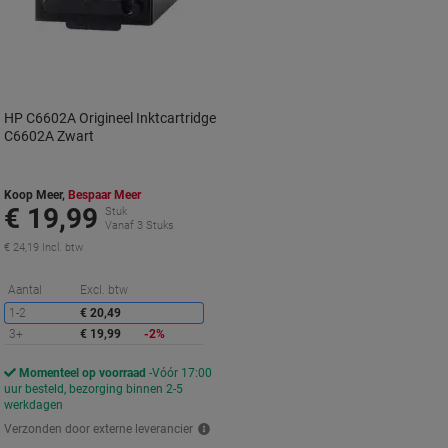
HP C6602A Origineel Inktcartridge
C6602A Zwart
Koop Meer,
Bespaar Meer
€ 19,99
Stuk
Vanaf 3 Stuks
€ 24,19 Incl. btw
Korting
Aantal
Excl. btw
1-2
€ 20,49
3+
€ 19,99
-2%
Momenteel op voorraad
Vóór 17:00
uur besteld, bezorging binnen 2-5
werkdagen
Verzonden door externe leverancier