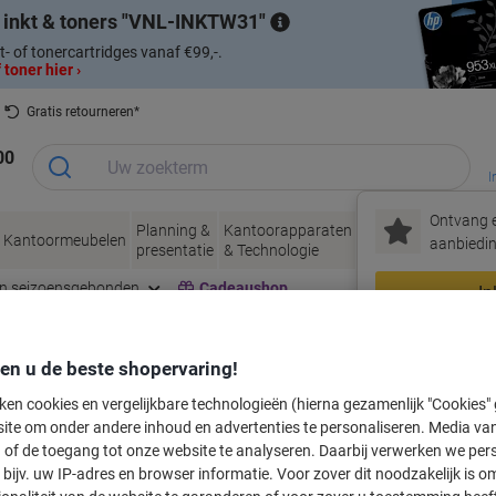
 inkt & toners
VNL-INKTW31
t- of tonercartridges vanaf €99,-.
 toner hier ›
Gratis retourneren*
00
I
Ontvang e
Planning &
Kantoorapparaten
Inkt &
Papier, Env
Kantoormeubelen
aanbiedin
presentatie
& Technologie
Toner
& Verpakke
en seizoensgebonden
Cadeaushop
In
Nieuw bij Vik
den u de beste shopervaring!
labeltape voor uw printer
ken cookies en vergelijkbare technologieën (hierna gezamenlijk "Cookies
ite om onder andere inhoud en advertenties te personaliseren. Media van
 of de toegang tot onze website te analyseren. Daarbij verwerken we pers
Kies merk, reeks en model uit de opties hieronder
bijv. uw IP-adres en browser informatie. Voor zover dit noodzakelijk is o