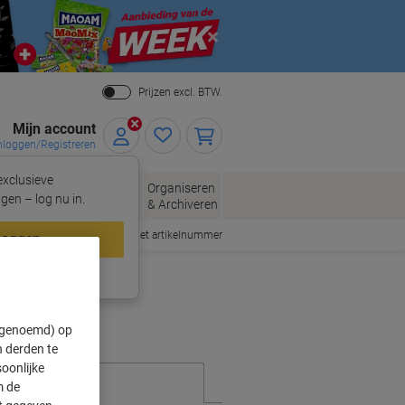
Close
Prijzen excl. BTW.
Mijn account
nloggen/Registreren
xclusieve
eloppen
Organiseren
Kantoorartikelen
gen – log nu in.
n
& Archiveren
Snel bestellen met artikelnummer
loggen
ing?
Meld u nu aan
" genoemd) op
 derden te
oonlijke
m de