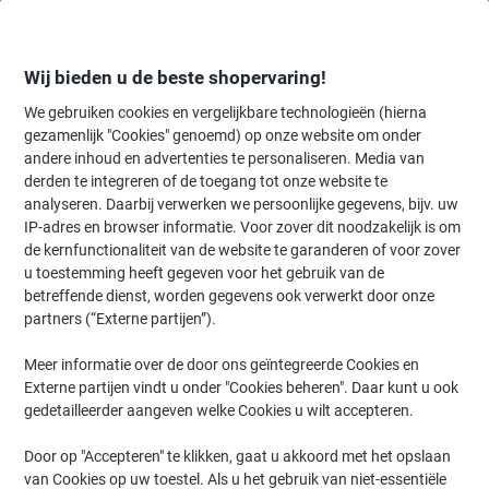
Meteen
Meteen
naar
naar
inhoud
navigatie
Wij bieden u de beste shopervaring!
We gebruiken cookies en vergelijkbare technologieën (hierna
gezamenlijk "Cookies" genoemd) op onze website om onder
Home
andere inhoud en advertenties te personaliseren. Media van
Inkt en Toner Zoekmachine
derden te integreren of de toegang tot onze website te
Zoek inkt, toner en labeltape voor uw printer
analyseren. Daarbij verwerken we persoonlijke gegevens, bijv. uw
IP-adres en browser informatie. Voor zover dit noodzakelijk is om
de kernfunctionaliteit van de website te garanderen of voor zover
Kies merk, reeks en model uit de opties hieronder
u toestemming heeft gegeven voor het gebruik van de
betreffende dienst, worden gegevens ook verwerkt door onze
Samsung
partners (“Externe partijen”).
Meer informatie over de door ons geïntegreerde Cookies en
Xpress M
Externe partijen vindt u onder "Cookies beheren". Daar kunt u ook
gedetailleerder aangeven welke Cookies u wilt accepteren.
Samsung Xpress M 2625 DW
Door op "Accepteren" te klikken, gaat u akkoord met het opslaan
van Cookies op uw toestel. Als u het gebruik van niet-essentiële