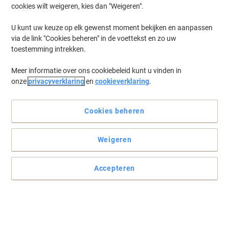
cookies wilt weigeren, kies dan "Weigeren".
Log in
om eerder opgeslagen printers en/of eerder gekochte cartridges
te tonen
U kunt uw keuze op elk gewenst moment bekijken en aanpassen
via de link "Cookies beheren" in de voettekst en zo uw
Samsung Xpress M 2625 DW Printer Toner Cartridges
(5)
toestemming intrekken.
Meer informatie over ons cookiebeleid kunt u vinden in
Filteren op
onze
privacyverklaring
en
cookieverklaring
.
Geschenk
Eigen merk
Viking MLT-D116L compatibele
Samsung tonercartridge zwart
Cookies beheren
Koop Meer,
Bespaar Meer
Weigeren
€ 36,99
Stuk
Vanaf 3 Stuks
€ 44,76 Incl. btw
Accepteren
Momenteel op voorraad
Levertijd 2-3
werkdagen
Aantal
Geschenk
Eigen merk