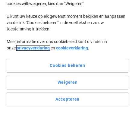
cookies wilt weigeren, kies dan "Weigeren".
Log in
om eerder opgeslagen printers en/of eerder gekochte cartridges
te tonen
U kunt uw keuze op elk gewenst moment bekijken en aanpassen
via de link "Cookies beheren" in de voettekst en zo uw
Samsung SL-M 3820 D Printer Toner Cartridges
(1)
toestemming intrekken.
Meer informatie over ons cookiebeleid kunt u vinden in
Filteren op
onze
privacyverklaring
en
cookieverklaring
.
Samsung MLT-D203E Origineel
Tonercartridge Zwart
Cookies beheren
Koop Meer,
Bespaar Meer
€ 306,99
Stuk
Vanaf 3 Stuks
Weigeren
€ 371,46 Incl. btw
Momenteel op voorraad
Vóór 17:00 uur
besteld, bezorging binnen 2-5 werkdagen
Accepteren
Verzonden door externe leverancier
Aantal
Vorige
Volgende
1