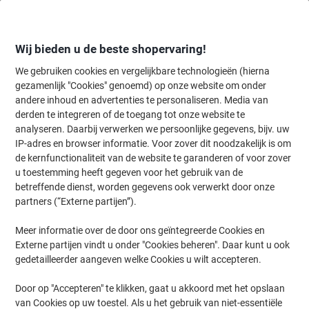
Meteen
Meteen
naar
naar
inhoud
navigatie
Wij bieden u de beste shopervaring!
We gebruiken cookies en vergelijkbare technologieën (hierna
gezamenlijk "Cookies" genoemd) op onze website om onder
Home
andere inhoud en advertenties te personaliseren. Media van
Inkt en Toner Zoekmachine
derden te integreren of de toegang tot onze website te
Zoek inkt, toner en labeltape voor uw printer
analyseren. Daarbij verwerken we persoonlijke gegevens, bijv. uw
IP-adres en browser informatie. Voor zover dit noodzakelijk is om
de kernfunctionaliteit van de website te garanderen of voor zover
Kies merk, reeks en model uit de opties hieronder
u toestemming heeft gegeven voor het gebruik van de
betreffende dienst, worden gegevens ook verwerkt door onze
Samsung
partners (“Externe partijen”).
Meer informatie over de door ons geïntegreerde Cookies en
SL-M
Externe partijen vindt u onder "Cookies beheren". Daar kunt u ook
gedetailleerder aangeven welke Cookies u wilt accepteren.
Samsung SL-M 3820 D
Door op "Accepteren" te klikken, gaat u akkoord met het opslaan
van Cookies op uw toestel. Als u het gebruik van niet-essentiële