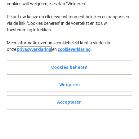
cookies wilt weigeren, kies dan "Weigeren".
Log in
om eerder opgeslagen printers en/of eerder gekochte cartridges
te tonen
U kunt uw keuze op elk gewenst moment bekijken en aanpassen
via de link "Cookies beheren" in de voettekst en zo uw
Samsung SL-M 3375 FN Printer Toner Cartridges
(1)
toestemming intrekken.
Meer informatie over ons cookiebeleid kunt u vinden in
Filteren op
onze
privacyverklaring
en
cookieverklaring
.
Geschenk
Samsung MLT-R204 Origineel Drum
Zwart
Cookies beheren
Koop Meer,
Bespaar Meer
Weigeren
€ 224,99
Stuk
Vanaf 3 Stuks
€ 272,24 Incl. btw
Accepteren
Momenteel op voorraad
Vóór 15:30 uur
besteld, volgende werkdag geleverd
Aantal
Vorige
Volgende
1