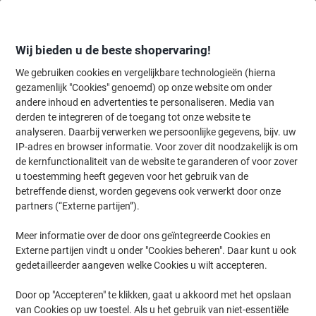
Meteen
Meteen
naar
naar
inhoud
navigatie
Wij bieden u de beste shopervaring!
We gebruiken cookies en vergelijkbare technologieën (hierna
gezamenlijk "Cookies" genoemd) op onze website om onder
Home
andere inhoud en advertenties te personaliseren. Media van
Inkt en Toner Zoekmachine
derden te integreren of de toegang tot onze website te
Zoek inkt, toner en labeltape voor uw printer
analyseren. Daarbij verwerken we persoonlijke gegevens, bijv. uw
IP-adres en browser informatie. Voor zover dit noodzakelijk is om
de kernfunctionaliteit van de website te garanderen of voor zover
Kies merk, reeks en model uit de opties hieronder
u toestemming heeft gegeven voor het gebruik van de
betreffende dienst, worden gegevens ook verwerkt door onze
Samsung
partners (“Externe partijen”).
Meer informatie over de door ons geïntegreerde Cookies en
SL-M
Externe partijen vindt u onder "Cookies beheren". Daar kunt u ook
gedetailleerder aangeven welke Cookies u wilt accepteren.
Samsung SL-M 3375 FN
Door op "Accepteren" te klikken, gaat u akkoord met het opslaan
van Cookies op uw toestel. Als u het gebruik van niet-essentiële