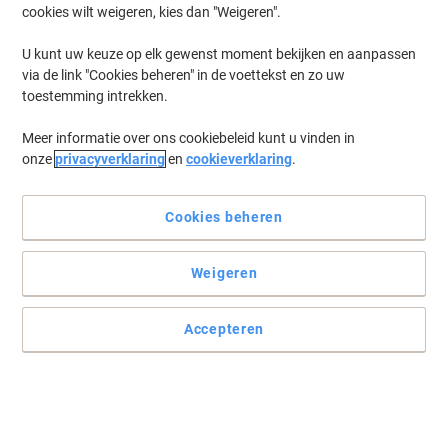
cookies wilt weigeren, kies dan "Weigeren".
Log in
om eerder opgeslagen printers en/of eerder gekochte cartridges
te tonen
U kunt uw keuze op elk gewenst moment bekijken en aanpassen
via de link "Cookies beheren" in de voettekst en zo uw
Samsung MultiXpress SCX 8230 Printer Toner Cartridges
(1)
toestemming intrekken.
Meer informatie over ons cookiebeleid kunt u vinden in
Filteren op
onze
privacyverklaring
en
cookieverklaring
.
Samsung SS844A Tonerafvaleenheid
Cookies beheren
Koop Meer,
Bespaar Meer
€ 39,49
Stuk
Vanaf 3 Stuks
€ 47,78 Incl. btw
Weigeren
Momenteel op voorraad
Levertijd 3-6
werkdagen
Verzonden door externe leverancier
Accepteren
Aantal
Vorige
Volgende
1
pagina
pagina