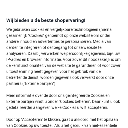
Meteen
Meteen
naar
naar
inhoud
navigatie
Wij bieden u de beste shopervaring!
We gebruiken cookies en vergelijkbare technologieën (hierna
gezamenlijk "Cookies" genoemd) op onze website om onder
Home
andere inhoud en advertenties te personaliseren. Media van
Inkt en Toner Zoekmachine
derden te integreren of de toegang tot onze website te
Zoek inkt, toner en labeltape voor uw printer
analyseren. Daarbij verwerken we persoonlijke gegevens, bijv. uw
IP-adres en browser informatie. Voor zover dit noodzakelijk is om
de kernfunctionaliteit van de website te garanderen of voor zover
Kies merk, reeks en model uit de opties hieronder
u toestemming heeft gegeven voor het gebruik van de
betreffende dienst, worden gegevens ook verwerkt door onze
Samsung
partners (“Externe partijen”).
Meer informatie over de door ons geïntegreerde Cookies en
MultiXpress SCX
Externe partijen vindt u onder "Cookies beheren". Daar kunt u ook
gedetailleerder aangeven welke Cookies u wilt accepteren.
Samsung MultiXpress SCX 8230
Door op "Accepteren" te klikken, gaat u akkoord met het opslaan
van Cookies op uw toestel. Als u het gebruik van niet-essentiële