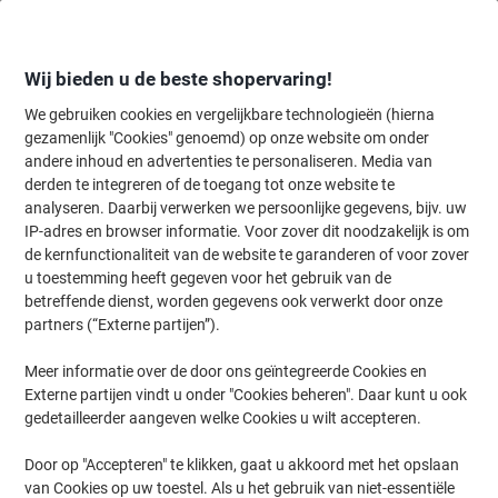
Meteen
Meteen
naar
naar
inhoud
navigatie
Wij bieden u de beste shopervaring!
We gebruiken cookies en vergelijkbare technologieën (hierna
gezamenlijk "Cookies" genoemd) op onze website om onder
Home
andere inhoud en advertenties te personaliseren. Media van
Inkt en Toner Zoekmachine
derden te integreren of de toegang tot onze website te
Zoek inkt, toner en labeltape voor uw printer
analyseren. Daarbij verwerken we persoonlijke gegevens, bijv. uw
IP-adres en browser informatie. Voor zover dit noodzakelijk is om
de kernfunctionaliteit van de website te garanderen of voor zover
Kies merk, reeks en model uit de opties hieronder
u toestemming heeft gegeven voor het gebruik van de
betreffende dienst, worden gegevens ook verwerkt door onze
Samsung
partners (“Externe partijen”).
Meer informatie over de door ons geïntegreerde Cookies en
MultiXpress CLX
Externe partijen vindt u onder "Cookies beheren". Daar kunt u ook
gedetailleerder aangeven welke Cookies u wilt accepteren.
Samsung Multixpress CLX 9251 NA
Door op "Accepteren" te klikken, gaat u akkoord met het opslaan
van Cookies op uw toestel. Als u het gebruik van niet-essentiële