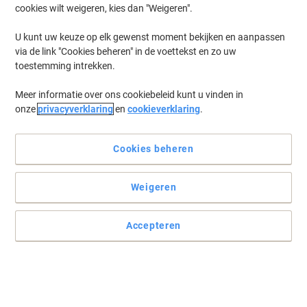
cookies wilt weigeren, kies dan "Weigeren".
Log in
om eerder opgeslagen printers en/of eerder gekochte cartridges
te tonen
U kunt uw keuze op elk gewenst moment bekijken en aanpassen
via de link "Cookies beheren" in de voettekst en zo uw
Samsung Multixpress CLX 9251 NA Printer Toner Cartridges
(2)
toestemming intrekken.
Meer informatie over ons cookiebeleid kunt u vinden in
Filteren op
onze
privacyverklaring
en
cookieverklaring
.
Samsung CLT-K809S Origineel
Tonercartridge Zwart
Cookies beheren
Koop Meer,
Bespaar Meer
€ 58,39
Stuk
Vanaf 3 Stuks
Weigeren
€ 70,65 Incl. btw
Tijdelijk uitverkocht
Accepteren
Stuur mij een e-mail zodra dit artikel weer
beschikbaar is.
Houdt mij op de hoogte
Samsung SS704A Tonerafvaleenheid