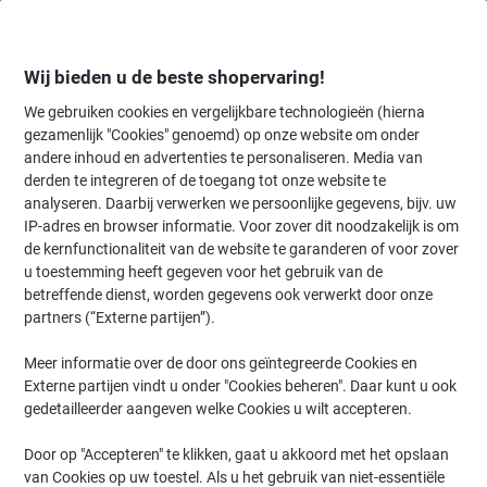
Meteen
Meteen
naar
naar
inhoud
navigatie
Wij bieden u de beste shopervaring!
We gebruiken cookies en vergelijkbare technologieën (hierna
gezamenlijk "Cookies" genoemd) op onze website om onder
Home
andere inhoud en advertenties te personaliseren. Media van
Inkt en Toner Zoekmachine
derden te integreren of de toegang tot onze website te
Zoek inkt, toner en labeltape voor uw printer
analyseren. Daarbij verwerken we persoonlijke gegevens, bijv. uw
IP-adres en browser informatie. Voor zover dit noodzakelijk is om
de kernfunctionaliteit van de website te garanderen of voor zover
Kies merk, reeks en model uit de opties hieronder
u toestemming heeft gegeven voor het gebruik van de
betreffende dienst, worden gegevens ook verwerkt door onze
Samsung
partners (“Externe partijen”).
Meer informatie over de door ons geïntegreerde Cookies en
MultiXpress CLX
Externe partijen vindt u onder "Cookies beheren". Daar kunt u ook
gedetailleerder aangeven welke Cookies u wilt accepteren.
Samsung MultiXpress CLX 8380
Door op "Accepteren" te klikken, gaat u akkoord met het opslaan
van Cookies op uw toestel. Als u het gebruik van niet-essentiële