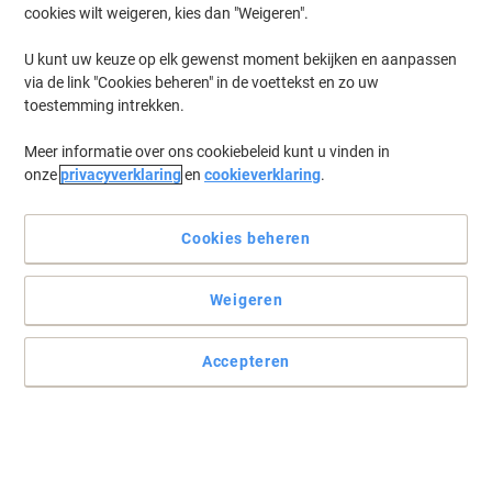
cookies wilt weigeren, kies dan "Weigeren".
Log in
om eerder opgeslagen printers en/of eerder gekochte cartridges
te tonen
U kunt uw keuze op elk gewenst moment bekijken en aanpassen
via de link "Cookies beheren" in de voettekst en zo uw
Samsung MultiXpress CLX 8380 Printer Toner Cartridges
(1)
toestemming intrekken.
Meer informatie over ons cookiebeleid kunt u vinden in
Filteren op
onze
privacyverklaring
en
cookieverklaring
.
Samsung SU625A Tonerafvaleenheid
Cookies beheren
Koop Meer,
Bespaar Meer
€ 63,99
Stuk
Vanaf 3 Stuks
€ 77,43 Incl. btw
Weigeren
Momenteel op voorraad
Levertijd 3-6
werkdagen
Verzonden door externe leverancier
Accepteren
Aantal
Vorige
Volgende
1
pagina
pagina