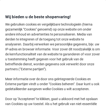
Meteen
Meteen
naar
naar
inhoud
navigatie
Wij bieden u de beste shopervaring!
We gebruiken cookies en vergelijkbare technologieën (hierna
gezamenlijk "Cookies" genoemd) op onze website om onder
Home
andere inhoud en advertenties te personaliseren. Media van
Inkt en Toner Zoekmachine
derden te integreren of de toegang tot onze website te
Zoek inkt, toner en labeltape voor uw printer
analyseren. Daarbij verwerken we persoonlijke gegevens, bijv. uw
IP-adres en browser informatie. Voor zover dit noodzakelijk is om
de kernfunctionaliteit van de website te garanderen of voor zover
Kies merk, reeks en model uit de opties hieronder
u toestemming heeft gegeven voor het gebruik van de
betreffende dienst, worden gegevens ook verwerkt door onze
Samsung
partners (“Externe partijen”).
Meer informatie over de door ons geïntegreerde Cookies en
M
Externe partijen vindt u onder "Cookies beheren". Daar kunt u ook
gedetailleerder aangeven welke Cookies u wilt accepteren.
Samsung M 2070
Door op "Accepteren" te klikken, gaat u akkoord met het opslaan
van Cookies op uw toestel. Als u het gebruik van niet-essentiële