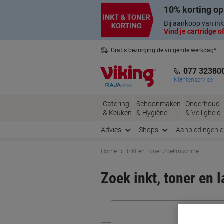
Meteen
Meteen
10% korting op
naar
naar
inhoud
navigatie
Bij aankoop van ink
Vind je cartridge of
Gratis bezorging de volgende werkdag*
Nederlandse klantenservice
077 32380
Klantenservice
Catering
Schoonmaken
Onderhoud
& Keuken
& Hygiëne
& Veiligheid
Advies
Shops
Aanbiedingen 
Home
Inkt en Toner Zoekmachine
Zoek inkt, toner en 