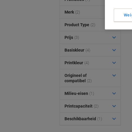
Merk
(2)
Wei
Product Type
(2)
Prijs
(3)
Basiskleur
(4)
Printkleur
(4)
Origineel of
compatibel
(2)
Milieu-eisen
(1)
Printcapaciteit
(2)
Beschikbaarheid
(1)