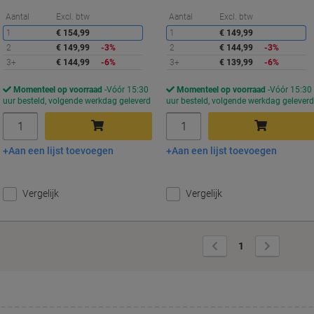
Korting
K
Aantal
Excl. btw
Aantal
Excl. btw
1
€ 154,99
1
€ 149,99
2
€ 149,99
-3%
2
€ 144,99
-3%
3+
€ 144,99
-6%
3+
€ 139,99
-6%
Momenteel op voorraad
Vóór 15:30
Momenteel op voorraad
Vóór 15:30
uur besteld, volgende werkdag geleverd
uur besteld, volgende werkdag gelever
Aantal
Aantal
Aan een lijst toevoegen
Aan een lijst toevoegen
In winkelwagen
In winkelwagen
Vergelijk
Vergelijk
Vorige
Volgende
1
pagina
pagina