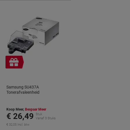
Geschenk
Samsung SU437A
Tonerafvaleenheid
Koop Meer,
Bespaar Meer
€ 26,49
Stuk
Vanaf 3 Stuks
€ 32,05 Incl. btw