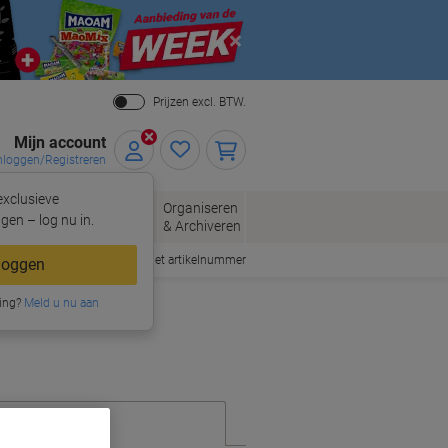
Close
Prijzen excl. BTW.
Mijn account
nloggen/Registreren
xclusieve
eloppen
Organiseren
Kantoorartikelen
gen – log nu in.
n
& Archiveren
Snel bestellen met artikelnummer
loggen
ing?
Meld u nu aan