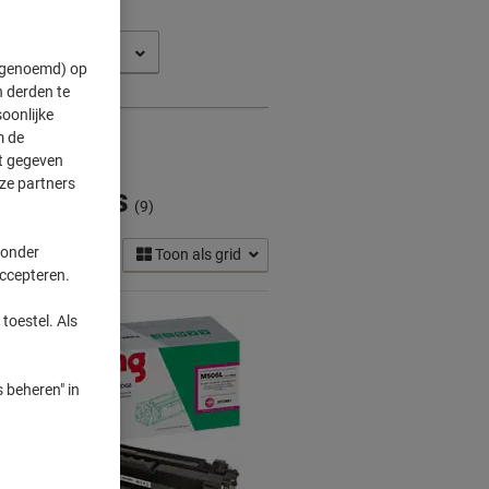
LX 6260 ND
" genoemd) op
 derden te
oonlijke
m de
ft gegeven
ze partners
Cartridges
(9)
 onder
Toon als grid
accepteren.
toestel. Als
 beheren" in
Eigen
merk