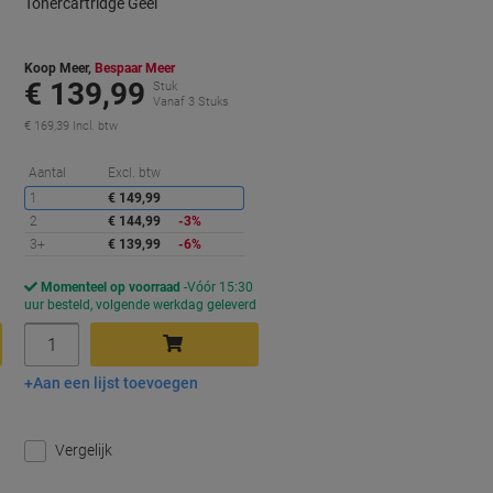
Tonercartridge Geel
Koop Meer,
Bespaar Meer
€ 139,99
Stuk
Vanaf 3 Stuks
€ 169,39 Incl. btw
orting
Korting
Aantal
Excl. btw
1
€ 149,99
2
€ 144,99
-3%
3+
€ 139,99
-6%
Momenteel op voorraad
Vóór 15:30
d
uur besteld, volgende werkdag geleverd
Aantal
Aan een lijst toevoegen
In winkelwagen
Vergelijk