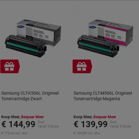
Geschenk
Geschenk
Samsung CLT-K506L Origineel
Samsung CLT-M506L Origineel
Tonercartridge Zwart
Tonercartridge Magenta
Koop Meer,
Bespaar Meer
Koop Meer,
Bespaar Meer
€ 144,99
€ 139,99
Stuk
Stuk
Vanaf 3 Stuks
Vanaf 3 Stuks
€ 175,44 Incl. btw
€ 169,39 Incl. btw