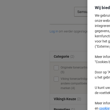
Wij bie
Samsung
We gebrui
onze webs
integreren
gegevens, 
Log in
om eerder opgeslagen printers en/of 
kernfunct
voor het 
(“Externe 
Categorie
(2)
Meer infor
"Cookies b
Originele tonercartridges
Door op "A
(5)
u het gebr
Viking tonercartridges &
andere compatibele
U kunt uw
merken (4)
de voette
Viking’s Keuze
(2)
Meer info
en
cookie
Promoties
(1)