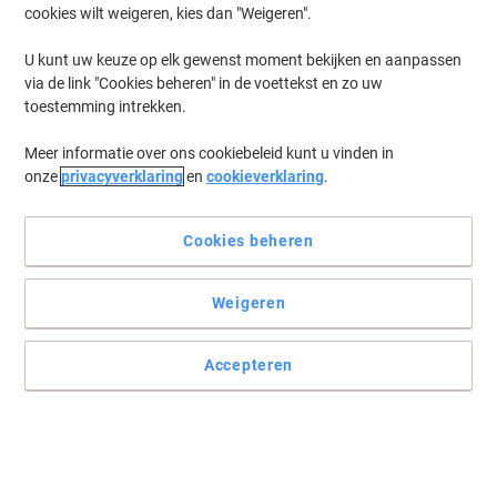
cookies wilt weigeren, kies dan "Weigeren".
Log in
om eerder opgeslagen printers en/of eerder gekochte cartridges
te tonen
U kunt uw keuze op elk gewenst moment bekijken en aanpassen
via de link "Cookies beheren" in de voettekst en zo uw
Ricoh IM 600 SRF Printer Toner Cartridges
(1)
toestemming intrekken.
Meer informatie over ons cookiebeleid kunt u vinden in
Filteren op
onze
privacyverklaring
en
cookieverklaring
.
Ricoh Originele tonercartridge 418481
Zwart
Cookies beheren
Koop Meer,
Bespaar Meer
€ 179,99
Stuk
Vanaf 3 Stuks
Weigeren
€ 217,79 Incl. btw
Tijdelijk uitverkocht
Accepteren
Stuur mij een e-mail zodra dit artikel weer
beschikbaar is.
Houdt mij op de hoogte
Vorige
Volgende
1