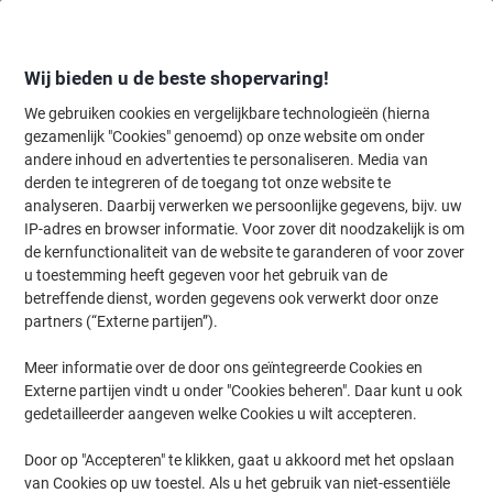
Meteen
Meteen
naar
naar
inhoud
navigatie
Wij bieden u de beste shopervaring!
We gebruiken cookies en vergelijkbare technologieën (hierna
gezamenlijk "Cookies" genoemd) op onze website om onder
Home
andere inhoud en advertenties te personaliseren. Media van
Inkt en Toner Zoekmachine
derden te integreren of de toegang tot onze website te
Zoek inkt, toner en labeltape voor uw printer
analyseren. Daarbij verwerken we persoonlijke gegevens, bijv. uw
IP-adres en browser informatie. Voor zover dit noodzakelijk is om
de kernfunctionaliteit van de website te garanderen of voor zover
Kies merk, reeks en model uit de opties hieronder
u toestemming heeft gegeven voor het gebruik van de
betreffende dienst, worden gegevens ook verwerkt door onze
Ricoh
partners (“Externe partijen”).
Meer informatie over de door ons geïntegreerde Cookies en
IM
Externe partijen vindt u onder "Cookies beheren". Daar kunt u ook
gedetailleerder aangeven welke Cookies u wilt accepteren.
Ricoh IM 600 SRF
Door op "Accepteren" te klikken, gaat u akkoord met het opslaan
van Cookies op uw toestel. Als u het gebruik van niet-essentiële