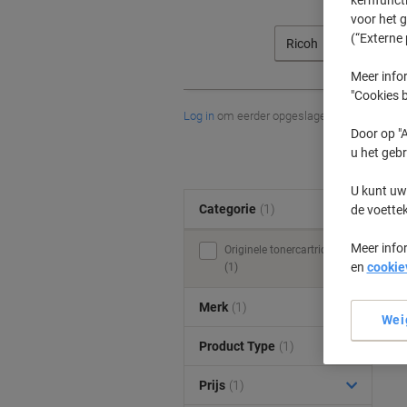
voor het 
(“Externe 
Ricoh
Meer infor
"Cookies b
Log in
om eerder opgeslagen printers en/of 
Door op "A
u het gebr
U kunt uw
Categorie
(1)
de voette
Meer info
Originele tonercartridges
en
cookie
(1)
Merk
(1)
Wei
Product Type
(1)
Prijs
(1)