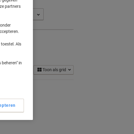
ze partners
o SP 330
 onder
accepteren.
toestel. Als
tridges
(1)
 beheren" in
Toon als grid
epteren