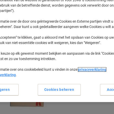
gebruik van de betreffende dienst, worden gegevens ook verwerkt door on
partijen”).
Aficio SP
Ricoh Afici
matie over de door ons geïntegreerde Cookies en Externe partijen vindt u
eheren". Daar kunt u ook gedetailleerder aangeven welke Cookies u wilt 
eerder gekochte cartridges te tonen
ccepteren" te klikken, gaat u akkoord met het opslaan van Cookies op uw 
uik van niet-essentiële cookies wilt weigeren, kies dan "Weigeren".
Ricoh Aficio SP 330 Printer Toner Car
 keuze op elk gewenst moment bekijken en aanpassen via de link "Cookies
kst en zo uw toestemming intrekken.
Sorteer op:
rmatie over ons cookiebeleid kunt u vinden in onze
privacyverklaring
verklaring
.
geren
Cookies beheren
Acc