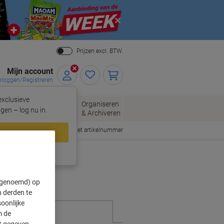
Close
Prijzen excl. BTW.
Mijn account
nloggen/Registreren
xclusieve
eloppen
Organiseren
Kantoorartikelen
gen – log nu in.
n
& Archiveren
Snel bestellen met artikelnummer
loggen
ing?
Meld u nu aan
" genoemd) op
 derden te
oonlijke
m de
ft gegeven