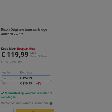
Ricoh Originele tonercartridge
408278 Zwart
Koop Meer,
Bespaar Meer
€ 119,99
Stuk
Vanaf 3 Stuks
€ 145,19 Incl. btw
Korting
Aantal
Excl. btw
1-2
€ 124,99
3+
€ 119,99
-4%
Momenteel op voorraad
Levertijd 3-5
werkdagen
Verzonden door externe leverancier
Aantal