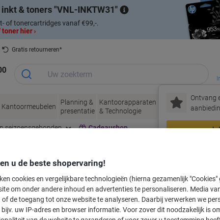
 inkt & toners
VNL-INKTW31
t- of tonercartridges vanaf €99,-.
 toner hier ›
Gratis retourneren*
00
I
Ontvang e
Planning &
Kantoorapparaten
Inkt &
Papier, Env
Kantoormeubelen
aanbiedin
presentatie
& Technologie
Toner
& Verpakke
en seizoensgebonden
Cadeaushop
In
Nieuw bij Vik
den u de beste shopervaring!
labeltape voor uw printer
ken cookies en vergelijkbare technologieën (hierna gezamenlijk "Cookies
ite om onder andere inhoud en advertenties te personaliseren. Media van
 of de toegang tot onze website te analyseren. Daarbij verwerken we pers
Kies merk, reeks en model uit de opties hieronder
bijv. uw IP-adres en browser informatie. Voor zover dit noodzakelijk is o
ionaliteit van de website te garanderen of voor zover u toestemming hee