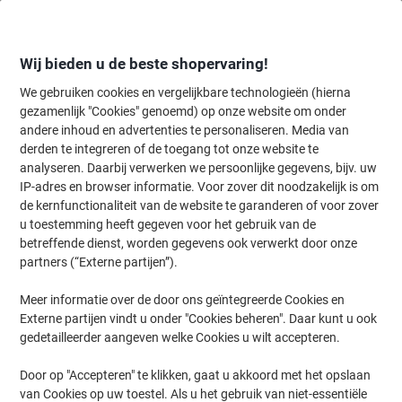
Meteen
Meteen
naar
naar
inhoud
navigatie
Wij bieden u de beste shopervaring!
We gebruiken cookies en vergelijkbare technologieën (hierna
gezamenlijk "Cookies" genoemd) op onze website om onder
Home
andere inhoud en advertenties te personaliseren. Media van
Inkt en Toner Zoekmachine
derden te integreren of de toegang tot onze website te
Zoek inkt, toner en labeltape voor uw printer
analyseren. Daarbij verwerken we persoonlijke gegevens, bijv. uw
IP-adres en browser informatie. Voor zover dit noodzakelijk is om
de kernfunctionaliteit van de website te garanderen of voor zover
Kies merk, reeks en model uit de opties hieronder
u toestemming heeft gegeven voor het gebruik van de
betreffende dienst, worden gegevens ook verwerkt door onze
OKI
partners (“Externe partijen”).
Meer informatie over de door ons geïntegreerde Cookies en
Pro
Externe partijen vindt u onder "Cookies beheren". Daar kunt u ook
gedetailleerder aangeven welke Cookies u wilt accepteren.
OKI Pro 9431 OW
Door op "Accepteren" te klikken, gaat u akkoord met het opslaan
van Cookies op uw toestel. Als u het gebruik van niet-essentiële