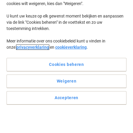
cookies wilt weigeren, kies dan "Weigeren".
Log in
om eerder opgeslagen printers en/of eerder gekochte cartridges
te tonen
U kunt uw keuze op elk gewenst moment bekijken en aanpassen
via de link "Cookies beheren" in de voettekst en zo uw
OKI Pro 9431 OW Printer Toner Cartridges
(1)
toestemming intrekken.
Meer informatie over ons cookiebeleid kunt u vinden in
Filteren op
onze
privacyverklaring
en
cookieverklaring
.
OKI C931 Original Tonerafvaleenheid
45531503
Cookies beheren
Slechts
€ 31,99
Stuk
Weigeren
€ 38,71 Incl. btw
Momenteel op voorraad
Vóór 23:59 uur
besteld, bezorging binnen 3-6 werkdagen
Accepteren
Verzonden door externe leverancier
Aantal
Vorige
Volgende
1