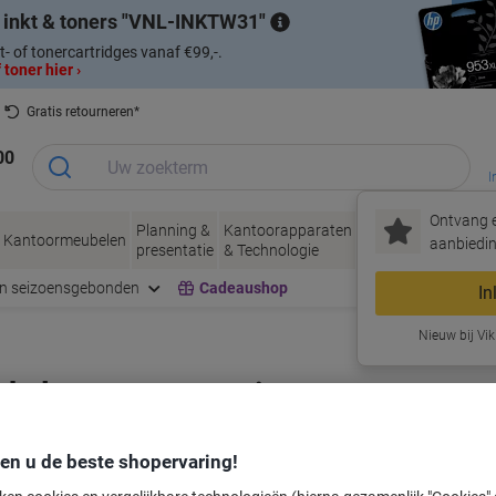
 inkt & toners
VNL-INKTW31
t- of tonercartridges vanaf €99,-.
 toner hier ›
Gratis retourneren*
00
I
Ontvang e
Planning &
Kantoorapparaten
Inkt &
Papier, Env
Kantoormeubelen
aanbiedin
presentatie
& Technologie
Toner
& Verpakke
en seizoensgebonden
Cadeaushop
In
Nieuw bij Vik
labeltape voor uw printer
den u de beste shopervaring!
Kies merk, reeks en model uit de opties hieronder