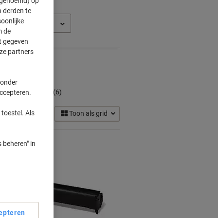
" genoemd) op
 derden te
oonlijke
0 DFNVFAX
m de
ft gegeven
ze partners
 onder
artridges
(6)
accepteren.
toestel. Als
Toon als grid
 beheren" in
epteren