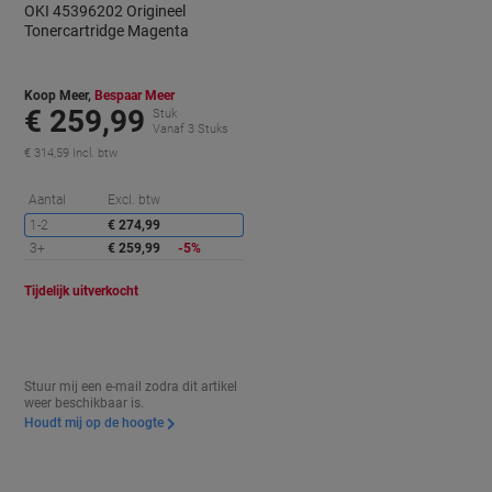
OKI 45396202 Origineel
Tonercartridge Magenta
Koop Meer,
Bespaar Meer
€ 259,99
Stuk
Vanaf 3 Stuks
€ 314,59 Incl. btw
orting
Korting
Aantal
Excl. btw
1-2
€ 274,99
3+
€ 259,99
-5%
Tijdelijk uitverkocht
Stuur mij een e-mail zodra dit artikel
weer beschikbaar is.
Houdt mij op de hoogte