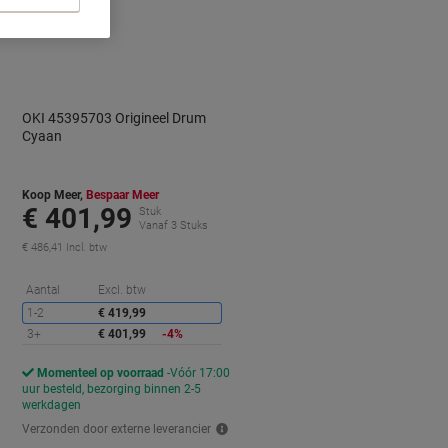
OKI 45395703 Origineel Drum
Cyaan
Koop Meer,
Bespaar Meer
€ 401,99
Stuk
Vanaf 3 Stuks
€ 486,41 Incl. btw
orting
Korting
Aantal
Excl. btw
1-2
€ 419,99
3+
€ 401,99
-4%
Momenteel op voorraad
Vóór 17:00
uur besteld, bezorging binnen 2-5
werkdagen
Verzonden door externe leverancier