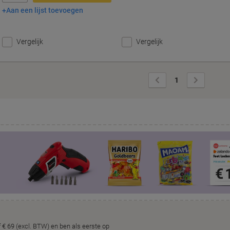
Aan een lijst toevoegen
In winkelwagen
Vergelijk
Vergelijk
Vorige
Volgende
1
pagina
pagina