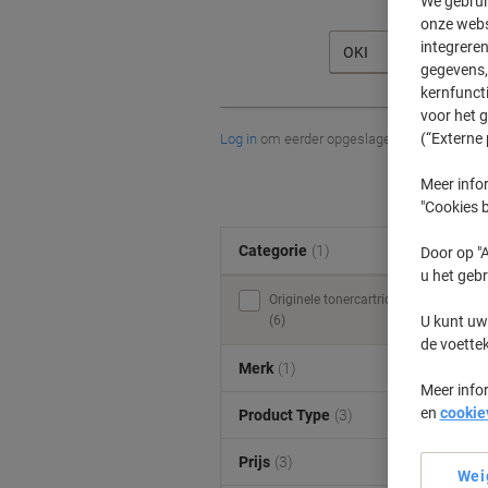
We gebrui
onze webs
integreren
OKI
gegevens, 
kernfunct
voor het 
(“Externe 
Log in
om eerder opgeslagen printers en/of 
Meer infor
"Cookies b
Categorie
(1)
Door op "A
u het gebr
Originele tonercartridges
U kunt uw
(6)
de voette
Merk
(1)
Meer info
en
cookie
Product Type
(3)
Prijs
(3)
Wei