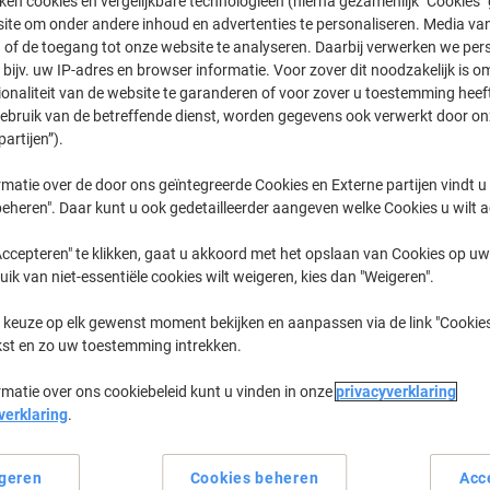
ken cookies en vergelijkbare technologieën (hierna gezamenlijk "Cookies
ite om onder andere inhoud en advertenties te personaliseren. Media van
 of de toegang tot onze website te analyseren. Daarbij verwerken we pers
MC
OKI MC 78
bijv. uw IP-adres en browser informatie. Voor zover dit noodzakelijk is o
ionaliteit van de website te garanderen of voor zover u toestemming hee
gebruik van de betreffende dienst, worden gegevens ook verwerkt door on
partijen”).
eerder gekochte cartridges te tonen
matie over de door ons geïntegreerde Cookies en Externe partijen vindt u
OKI MC 780 DFNVFAX Printer Toner C
eheren". Daar kunt u ook gedetailleerder aangeven welke Cookies u wilt 
ccepteren" te klikken, gaat u akkoord met het opslaan van Cookies op uw 
Sorteer op:
uik van niet-essentiële cookies wilt weigeren, kies dan "Weigeren".
 keuze op elk gewenst moment bekijken en aanpassen via de link "Cookies
kst en zo uw toestemming intrekken.
rmatie over ons cookiebeleid kunt u vinden in onze
privacyverklaring
verklaring
.
geren
Cookies beheren
Acc