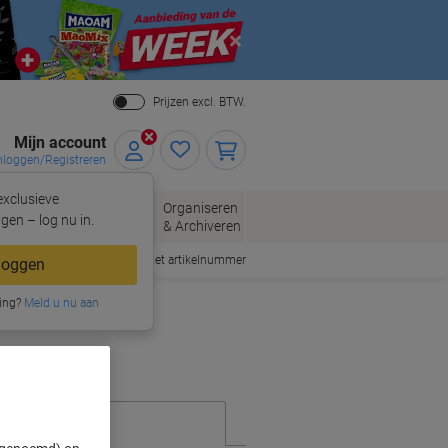
Close
Prijzen excl. BTW.
Mijn account
nloggen/Registreren
xclusieve
eloppen
Organiseren
Kantoorartikelen
gen – log nu in.
n
& Archiveren
Snel bestellen met artikelnummer
loggen
ing?
Meld u nu aan