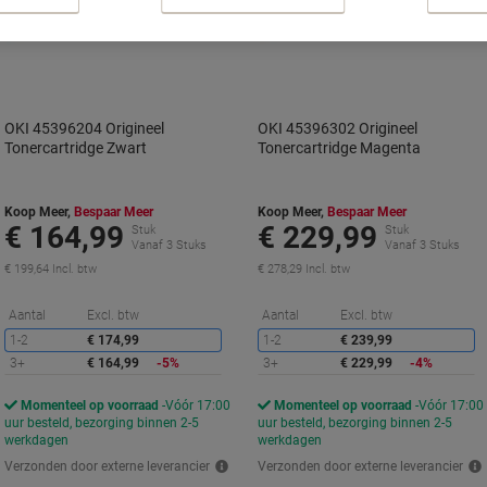
OKI 45396204 Origineel
OKI 45396302 Origineel
Tonercartridge Zwart
Tonercartridge Magenta
Koop Meer,
Bespaar Meer
Koop Meer,
Bespaar Meer
€ 164,99
€ 229,99
Stuk
Stuk
Vanaf 3 Stuks
Vanaf 3 Stuks
€ 199,64 Incl. btw
€ 278,29 Incl. btw
Korting
K
Aantal
Excl. btw
Aantal
Excl. btw
1-2
€ 174,99
1-2
€ 239,99
3+
€ 164,99
-5%
3+
€ 229,99
-4%
Momenteel op voorraad
Vóór 17:00
Momenteel op voorraad
Vóór 17:00
uur besteld, bezorging binnen 2-5
uur besteld, bezorging binnen 2-5
werkdagen
werkdagen
Verzonden door externe leverancier
Verzonden door externe leverancier