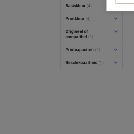
Basiskleur
(4)
Printkleur
(4)
Origineel of
compatibel
(1)
Printcapaciteit
(2)
Beschikbaarheid
(1)