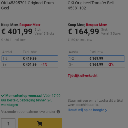
OKI 45395701 Origineel Drum
OKI Origineel Transfer Belt
Geel
45381102
Koop Meer,
Bespaar Meer
Koop Meer,
Bespaar Meer
€ 401,99
€ 164,99
Stuk
Stuk
Vanaf 3 Stuks
Vanaf 3 Stuks
€ 486,41 Incl. btw
€ 199,64 Incl. btw
Korting
K
Aantal
Excl. btw
Aantal
Excl. btw
1-2
€ 419,99
1-2
€ 169,99
3+
€ 401,99
-4%
3+
€ 164,99
-2%
Tijdelijk uitverkocht
Momenteel op voorraad
Vóór 17:00
uur besteld, bezorging binnen 2-5
Stuur mij een e-mail zodra dit artikel
werkdagen
weer beschikbaar is.
Houdt mij op de hoogte
Verzonden door externe leverancier
Aantal